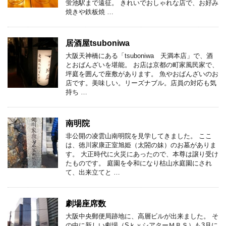
蛍池駅まで遠征。 きれいでおしゃれな店で、お好み
焼きや鉄板焼 …
居酒屋tsuboniwa
大阪天神橋にある「tsuboniwa 天満本店」で、酒
とおばんざいを堪能。 お店は京都の町家風民家で、
坪庭を囲んで座敷があります。 魚やおばんざいのお
店です。美味しい。リーズナブル。店員の対応も気
持ち …
南明院
非公開の凌雲山南明院を見学してきました。 ここ
は、徳川家康正室旭姫（太閤の妹）のお墓がありま
す。 大正時代に火災にあったので、本尊は譲り受け
たものです。 庭園を令和になり枯山水庭園にされ
て、出来立てと …
劇場座席数
大阪中央郵便局跡地に、高層ビルが出来ました。 そ
の中に新しい劇場（SｋｙシアターＭＢＳ）も3月に