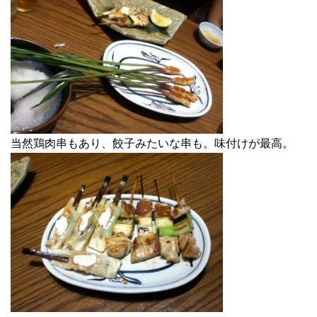
当然鶏肉串もあり、餃子みたいな串も。味付けが最高。