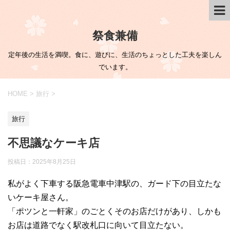
祭食兼備
定年後の生活を満喫。食に、遊びに、生活のちょっとした工夫を楽しん
でいます。
HOME
>
旅行
>
旅行
不思議なケーキ店
投稿日：
2025年8月25日
私がよく下車する阪急電車中津駅の、ガード下の目立たな
いケーキ屋さん。
「ポツンと一軒家」のごとくそのお店だけがあり、しかも
お店は道路でなく駅改札口に向いて目立たない。