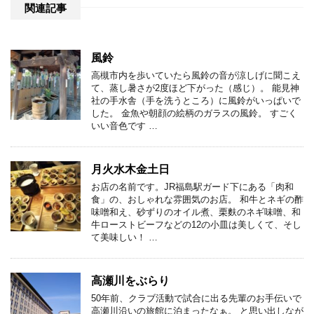
関連記事
風鈴
高槻市内を歩いていたら風鈴の音が涼しげに聞こえ
て、蒸し暑さが2度ほど下がった（感じ）。 能見神
社の手水舎（手を洗うところ）に風鈴がいっぱいで
した。 金魚や朝顔の絵柄のガラスの風鈴。 すごく
いい音色です …
月火水木金土日
お店の名前です。JR福島駅ガード下にある「肉和
食」の、おしゃれな雰囲気のお店。 和牛とネギの酢
味噌和え、砂ずりのオイル煮、栗麩のネギ味噌、和
牛ローストビーフなどの12の小皿は美しくて、そし
て美味しい！ …
高瀬川をぶらり
50年前、クラブ活動で試合に出る先輩のお手伝いで
高瀬川沿いの旅館に泊まったなぁ。 と思い出しなが