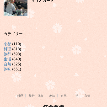
マリオカート
カテゴリー
京都
(119)
料理
(818)
旅行
(598)
生活
(840)
自然
(325)
趣味
(651)
料理
旅行・外出
趣味
自然
生活
京都