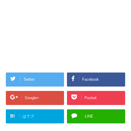
Twitter
Facebook
Google+
Pocket
B!
はてブ
LINE