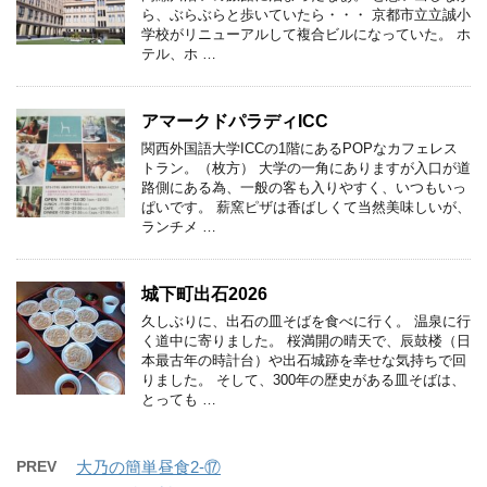
ら、ぶらぶらと歩いていたら・・・ 京都市立立誠小
学校がリニューアルして複合ビルになっていた。 ホ
テル、ホ …
アマークドパラディICC
関西外国語大学ICCの1階にあるPOPなカフェレス
トラン。（枚方） 大学の一角にありますが入口が道
路側にある為、一般の客も入りやすく、いつもいっ
ぱいです。 薪窯ピザは香ばしくて当然美味しいが、
ランチメ …
城下町出石2026
久しぶりに、出石の皿そばを食べに行く。 温泉に行
く道中に寄りました。 桜満開の晴天で、辰鼓楼（日
本最古年の時計台）や出石城跡を幸せな気持ちで回
りました。 そして、300年の歴史がある皿そばは、
とっても …
PREV
大乃の簡単昼食2-⑰