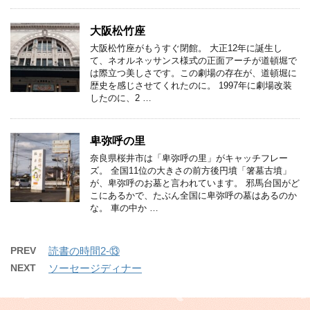
大阪松竹座
大阪松竹座がもうすぐ閉館。 大正12年に誕生し
て、ネオルネッサンス様式の正面アーチが道頓堀で
は際立つ美しさです。この劇場の存在が、道頓堀に
歴史を感じさせてくれたのに。 1997年に劇場改装
したのに、2 …
卑弥呼の里
奈良県桜井市は「卑弥呼の里」がキャッチフレー
ズ。 全国11位の大きさの前方後円墳「箸墓古墳」
が、卑弥呼のお墓と言われています。 邪馬台国がど
こにあるかで、たぶん全国に卑弥呼の墓はあるのか
な。 車の中か …
PREV
読書の時間2-⑬
NEXT
ソーセージディナー