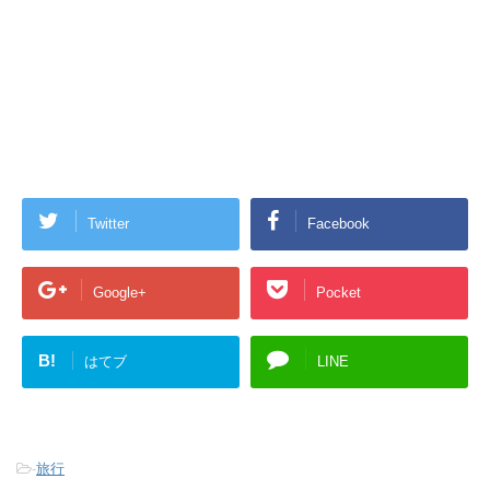
Twitter
Facebook
Google+
Pocket
B!
はてブ
LINE
-
旅行