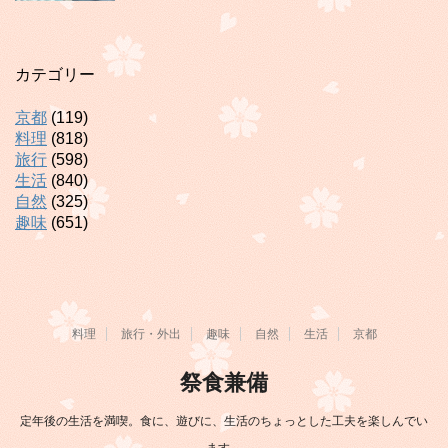
カテゴリー
京都
(119)
料理
(818)
旅行
(598)
生活
(840)
自然
(325)
趣味
(651)
料理
旅行・外出
趣味
自然
生活
京都
祭食兼備
定年後の生活を満喫。食に、遊びに、生活のちょっとした工夫を楽しんでい