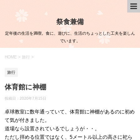
祭食兼備
定年後の生活を満喫。食に、遊びに、生活のちょっとした工夫を楽しん
でいます。
HOME
>
旅行
>
旅行
体育館に神棚
投稿日：
2020年7月15日
卓球教室に数年通っていて、体育館に神棚があるのに初め
て気が付きました。
道場なら設置されているでしょうが・・。
ただし拝める位置ではなく、5メートル以上の高さに祀ら