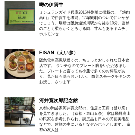
噂の伊賀牛
ミシュランガイド兵庫2016特別版に掲載の、「焼肉
高山」で伊賀牛を堪能。宝塚観劇のついでにいかが
でしょう。場所は阪急逆瀬川駅から徒歩10分。当然
のごとく柔らかくとろける肉、甘みもあるキムチ、
ホルモンセ …
EISAN（えい参）
阪急電車高槻駅近くの、ちょっとおしゃれな日本食
店です。 ランチなのでプレート膳をいただきまし
た。プレートと言っても小皿で多くのお料理があ
り、見た目も味もおいしい。 白菜スモークチキンの
お浸し、さつま芋 …
河井寛次郎記念館
京都の陶芸家河井寛次郎の、住居と工房（登り窯）
を見てきました。（京都・東山五条） 家は飛騨高山
の民家を参考に作られ、調度品も日本の民藝美術品
などで、建物の中にいるとなぜかホッとします。 京
都の友人は「 …