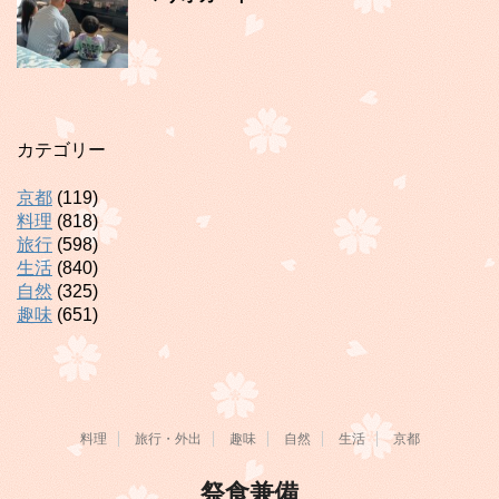
カテゴリー
京都
(119)
料理
(818)
旅行
(598)
生活
(840)
自然
(325)
趣味
(651)
料理
旅行・外出
趣味
自然
生活
京都
祭食兼備