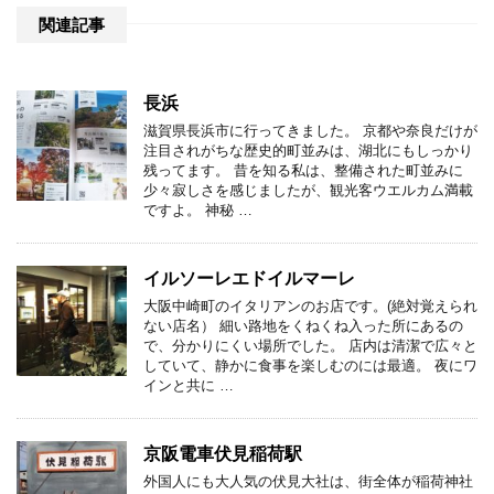
関連記事
長浜
滋賀県長浜市に行ってきました。 京都や奈良だけが
注目されがちな歴史的町並みは、湖北にもしっかり
残ってます。 昔を知る私は、整備された町並みに
少々寂しさを感じましたが、観光客ウエルカム満載
ですよ。 神秘 …
イルソーレエドイルマーレ
大阪中崎町のイタリアンのお店です。(絶対覚えられ
ない店名） 細い路地をくねくね入った所にあるの
で、分かりにくい場所でした。 店内は清潔で広々と
していて、静かに食事を楽しむのには最適。 夜にワ
インと共に …
京阪電車伏見稲荷駅
外国人にも大人気の伏見大社は、街全体が稲荷神社