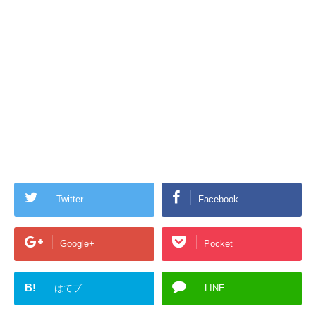
Twitter
Facebook
Google+
Pocket
B!
はてブ
LINE