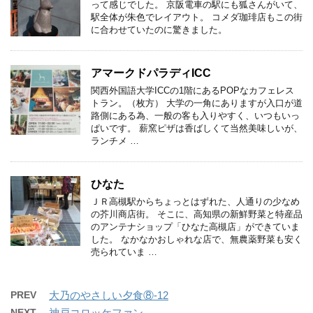
って感じでした。 京阪電車の駅にも狐さんがいて、
駅全体が朱色でレイアウト。 コメダ珈琲店もこの街
に合わせていたのに驚きました。
アマークドパラディICC
関西外国語大学ICCの1階にあるPOPなカフェレス
トラン。（枚方） 大学の一角にありますが入口が道
路側にある為、一般の客も入りやすく、いつもいっ
ぱいです。 薪窯ピザは香ばしくて当然美味しいが、
ランチメ …
ひなた
ＪＲ高槻駅からちょっとはずれた、人通りの少なめ
の芥川商店街。 そこに、高知県の新鮮野菜と特産品
のアンテナショップ「ひなた高槻店」ができていま
した。 なかなかおしゃれな店で、無農薬野菜も安く
売られていま …
PREV
大乃のやさしい夕食⑧-12
NEXT
神戸コロッケファン