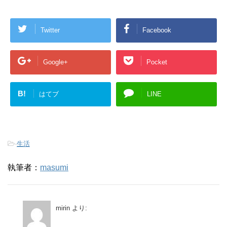
Twitter
Facebook
Google+
Pocket
B!
はてブ
LINE
-
生活
執筆者：
masumi
mirin
より: