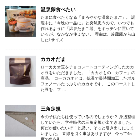
温泉卵食べたい
たまに食べたくなる「まろやかな温泉たまご」。 調
理中に「今晩の一品に」と突然思うので、いつでも
作れるように「温泉たまご器」をキッチンに置いて
いるが、なかなか使えない。 理由は、冷蔵庫から出
したLサイズ …
カカオだま
ローカカオ豆をチョコレートコーティングしたカカ
オ豆をいただきました。 「カカオもの カフェ」の
商品。 ローカカオとは、低温で長時間加工したポル
フェノールたっぷりのカカオです。 このローストし
た豆を、フ …
三角定規
今の子供たちは使っているのでしょうか？ 身辺整理
していたら、学生時代の三角定規が出てきました。
何だか使いたいぞ！と思い、そっと引き出しにしま
いました。 直線を引く事はありますが、今って45
度の角を引 …