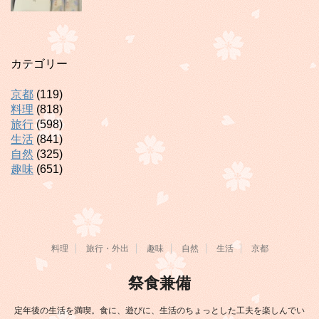
カテゴリー
京都
(119)
料理
(818)
旅行
(598)
生活
(841)
自然
(325)
趣味
(651)
料理
旅行・外出
趣味
自然
生活
京都
祭食兼備
定年後の生活を満喫。食に、遊びに、生活のちょっとした工夫を楽しんでい