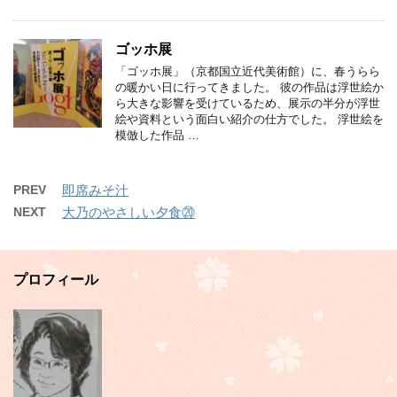
ゴッホ展
「ゴッホ展」（京都国立近代美術館）に、春うらら
の暖かい日に行ってきました。 彼の作品は浮世絵か
ら大きな影響を受けているため、展示の半分が浮世
絵や資料という面白い紹介の仕方でした。 浮世絵を
模倣した作品 …
PREV
即席みそ汁
NEXT
大乃のやさしい夕食⑳
プロフィール