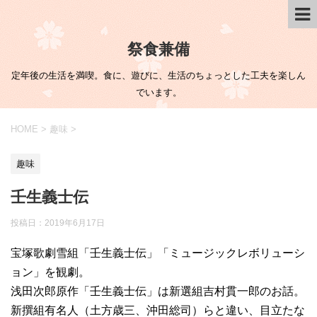
祭食兼備
定年後の生活を満喫。食に、遊びに、生活のちょっとした工夫を楽しん
でいます。
HOME
>
趣味
>
趣味
壬生義士伝
投稿日：
2019年6月17日
宝塚歌劇雪組「壬生義士伝」「ミュージックレボリューシ
ョン」を観劇。
浅田次郎原作「壬生義士伝」は新選組吉村貫一郎のお話。
新撰組有名人（土方歳三、沖田総司）らと違い、目立たな