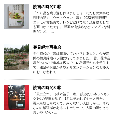
読書の時間7-⑪
「１０品を繰り返し作りましょう わたしの大事な
料理の話」（ウー・ウェン 著） 2023年料理部門
エッセイ賞受賞で、レシピだけでなく読み物として
も面白かったです。 野菜や肉炒めなどシンプルな料
理だけど、 …
鶴見緑地写生会
学生時代の（昔は花咲いていた？）友人と、今が満
開の鶴見緑地バラ園に行ってきました。 昔、花博会
場だったので敷地は広大で、幼稚園児から中学生ま
で、遠足やお絵かきやオリエンテーションなど盛ん
におこなわれて …
読書の時間8-⑨
「風に立つ」（柚木裕子 著） 読みたい本ランキン
グ1位の記事を見て、1月に予約してやっと来た。
悪人も殺しもなくて、みんないい人ばっかし。それ
なのに緊張感があるストーリーで、人間の温かさや
思いやりがい …