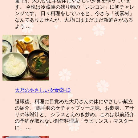
週1回、大乃が定年後体にやさしい夕食を作っていま
す。 今晩は冷蔵庫の残り物の「レンコン」に初チャレ
ンジです。 日々料理をしていると、今さら「初素材」
なんてありませんが、大乃にはまだまだ新鮮さがある
よう …
大乃のやさしい夕食②-13
退職後、料理に目覚めた大乃さんの体にやさしい献立
の紹介。 鶏手羽のケチャップソース味、お刺身、アサ
リの味噌汁と、 シラスとえのき炒め。これは以前紹介
の予約が取れない創作料理店「ラビリンス」マスター
に、 …