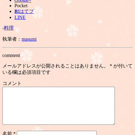
Google+
Pocket
B!
はてブ
LINE
-
料理
執筆者：
masumi
comment
メールアドレスが公開されることはありません。
*
が付いて
いる欄は必須項目です
コメント
名前
*