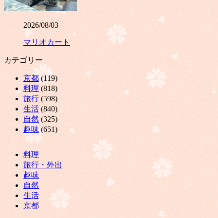
2026/08/03
マリオカート
カテゴリー
京都
(119)
料理
(818)
旅行
(598)
生活
(840)
自然
(325)
趣味
(651)
料理
旅行・外出
趣味
自然
生活
京都