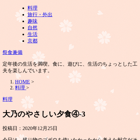
料理
旅行・外出
趣味
自然
生活
京都
祭食兼備
定年後の生活を満喫。食に、遊びに、生活のちょっとした工
夫を楽しんでいます。
HOME
>
料理
>
料理
大乃のやさしい夕食④-3
投稿日：
2020年12月25日
今日は、残り物のゴボウを使いたかったから考えた献立だそ