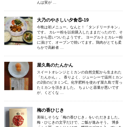
んは実が …
大乃のやさしい夕食⑤-19
今晩は初メニュー。なんと！「タンドリーチキン」
です。 カレー粉を以前購入したままだったので、そ
こから思いついたようです。 ヨーグルトとカレー粉
に漬けて、オーブンで焼いてます。鶏肉がとても柔
らかで高齢者 …
屋久島のたんかん
スイートオレンジとミカンの自然交配から生まれた
「たんかん」。 香りよく、ジューシーで温州ミカン
の2倍のビタミンC。化学肥料を使わず屋久島で育っ
たミカンを頂きました。 ちょいと器量が悪いです
が、くどくな …
梅の香ひじき
美味しそうな「梅の香ひじき」をいただきました。
梅・ひじきの文字だけで、ご飯が進みそう。 博多