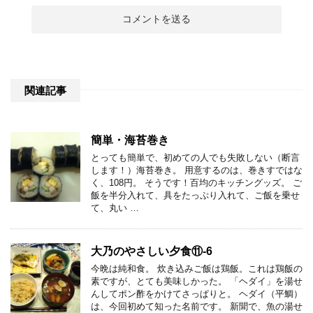
関連記事
簡単・海苔巻き
とっても簡単で、初めての人でも失敗しない（断言
します！）海苔巻き。 用意するのは、巻きすではな
く、108円。 そうです！百均のキッチングッズ。 ご
飯を半分入れて、具をたっぷり入れて、ご飯を乗せ
て、丸い …
大乃のやさしい夕食⑪-6
今晩は純和食。 炊き込みご飯は鶏飯。これは鶏飯の
素ですが、とても美味しかった。 「ヘダイ」を湯せ
んしてポン酢をかけてさっぱりと。 ヘダイ（平鯛）
は、今回初めて知った名前です。 新聞で、魚の湯せ