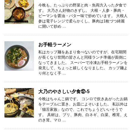
今晩も、たっぷりの野菜と肉・魚両方入った夕食で
す。 大乃さん好物のきずし。 大根・人参・豚肉・
ピーマンを醤油・バター味で炒めています。 大根人
参は電子レンジで柔らかくし、豚肉は1枚づつ綺麗
に開いて炒め …
お手軽ラーメン
私はカップ麺をあまり食べないのですが、在宅期間
が長くなり世間の皆さんと同様ランチ準備が面倒に
なってきました。 スーパーで冷凍お手軽ラーメンを
発見して、ちょっと嬉しくなりました。 カップ麺よ
り何となく手 …
大乃のやさしい夕食⑫-5
今晩はちゃんこ鍋です。 コンロで炊きあがったお鍋
をテーブルに置き、お皿によそいました。 私以外は
「猫舌家族」なので、これでちょうどいいそうで
す。 具材は、ブリ、豚肉、白ネギ、白菜、椎茸、え
のき茸、マロ …