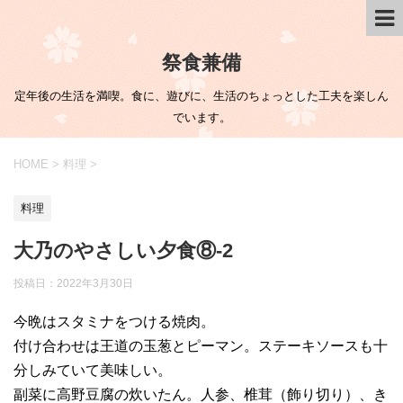
祭食兼備
定年後の生活を満喫。食に、遊びに、生活のちょっとした工夫を楽しん
でいます。
HOME
>
料理
>
料理
大乃のやさしい夕食⑧-2
投稿日：
2022年3月30日
今晩はスタミナをつける焼肉。
付け合わせは王道の玉葱とピーマン。ステーキソースも十
分しみていて美味しい。
副菜に高野豆腐の炊いたん。人参、椎茸（飾り切り）、き