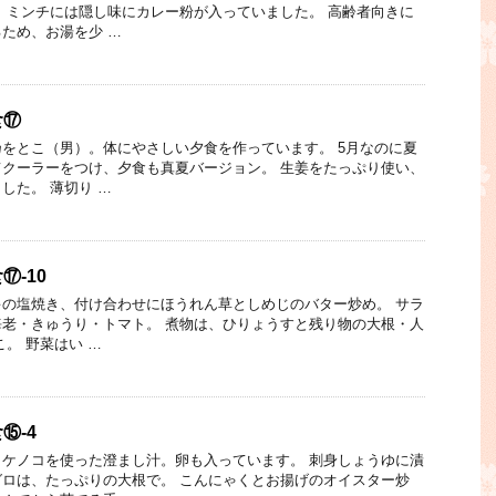
 ミンチには隠し味にカレー粉が入っていました。 高齢者向きに
ため、お湯を少 …
食⑰
をとこ（男）。体にやさしい夕食を作っています。 5月なのに夏
クーラーをつけ、夕食も真夏バージョン。 生姜をたっぷり使い、
した。 薄切り …
-10
の塩焼き、付け合わせにほうれん草としめじのバター炒め。 サラ
老・きゅうり・トマト。 煮物は、ひりょうすと残り物の大根・人
。 野菜はい …
⑮-4
ケノコを使った澄まし汁。卵も入っています。 刺身しょうゆに漬
ロは、たっぷりの大根で。 こんにゃくとお揚げのオイスター炒