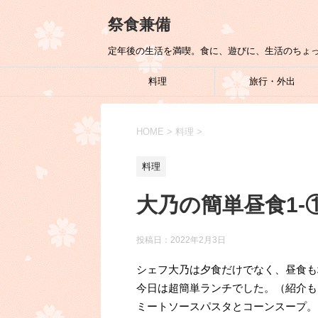
祭食兼備
定年後の生活を満喫。食に、遊びに、生活のちょ
料理
旅行・外出
HOME
>
料理
>
料理
大乃の簡単昼食1-
投稿日：
2022年2月3日
シェフ大乃は夕食だけでなく、昼食も
今日は超簡単ランチでした。（紹介も
ミートソースパスタとコーンスープ。