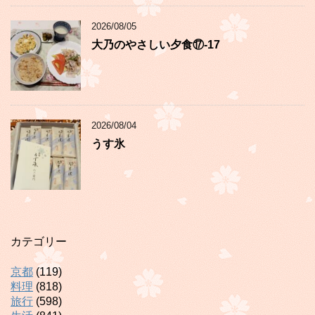
2026/08/05
大乃のやさしい夕食⑰-17
2026/08/04
うす氷
カテゴリー
京都
(119)
料理
(818)
旅行
(598)