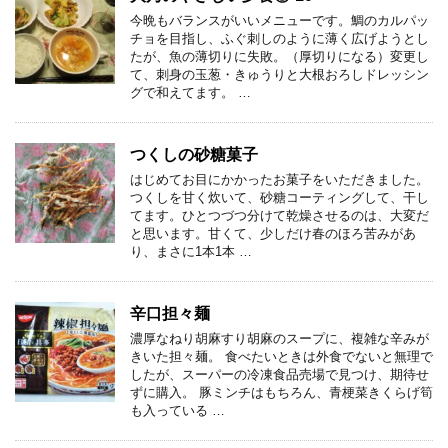
今晩もバランスがいいメニューです。鯛のカルパッ
チョを目指し、ふぐ刺しのように薄く広げようとし
たが、魚の薄切りに失敗。（厚切りになる）変更し
て、刺身の玉葱・きゅうりと大根おろしドレッシン
グで和えてます。 …
つくしの砂糖菓子
はじめてお目にかかったお菓子をいただきました。
つくしを甘く炊いて、砂糖コーティングして、干し
てます。ひとつづつ分けて乾燥させるのは、大変だ
と思います。甘くて、少しだけ春のほろ苦みがあ
り、まさに1本1本 …
辛口担々麺
濃厚なねり胡麻すり胡麻のスープに、複雑な辛みが
きいた担々麺。 食べたいときは外食でないと無理で
したが、スーパーの冷凍食品売場で見つけ、期待せ
ずに購入。 豚ミンチはもちろん、青梗菜きくらげ筍
も入っている …