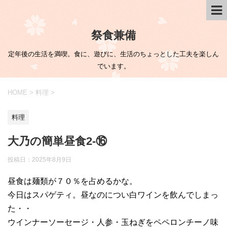
祭食兼備
定年後の生活を満喫。食に、遊びに、生活のちょっとした工夫を楽しん
でいます。
HOME
>
料理
>
料理
大乃の簡単昼食2-⑯
投稿日：
2025年8月9日
昼食は麺類が７０％を占めるかな。
今日はスパゲティ。昼なのについ白ワインを飲んでしまっ
た・・
ウインナーソーセージ・人参・玉ねぎをペペロンチーノ味