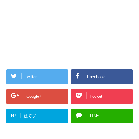
Twitter
Facebook
Google+
Pocket
B!
はてブ
LINE