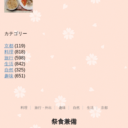
カテゴリー
京都
(119)
料理
(818)
旅行
(598)
生活
(842)
自然
(325)
趣味
(651)
料理
旅行・外出
趣味
自然
生活
京都
祭食兼備