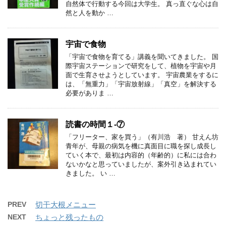
自然体で行動する今回は大学生。 真っ直ぐな心は自
然と人を動か …
宇宙で食物
「宇宙で食物を育てる」講義を聞いてきました。 国
際宇宙ステーションで研究をして、植物を宇宙や月
面で生育させようとしています。 宇宙農業をするに
は、「無重力」「宇宙放射線」「真空」を解決する
必要がありま …
読書の時間１-⑦
「フリーター、家を買う」（有川浩 著） 甘えん坊
青年が、母親の病気を機に真面目に職を探し成長し
ていく本で、最初は内容的（年齢的）に私には合わ
ないかなと思っていましたが、案外引き込まれてい
きました。 い …
PREV
切干大根メニュー
NEXT
ちょっと残ったもの