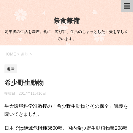
祭食兼備
定年後の生活を満喫。食に、遊びに、生活のちょっとした工夫を楽しん
でいます。
HOME
>
趣味
>
趣味
希少野生動物
投稿日：
2017年11月10日
生命環境科学准教授の「希少野生動物とその保全」講義を
聞いてきました。
日本では絶滅危惧種3600種、国内希少野生動植物種208種