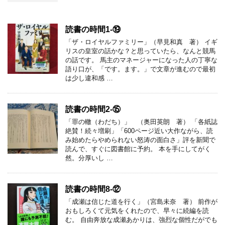
読書の時間1-⑲
「ザ・ロイヤルファミリー」（早見和真 著） イギ
リスの皇室の話かな？と思っていたら、なんと競馬
の話です。 馬主のマネージャーになった人の丁寧な
語り口が、「です。ます。」で文章が進むので最初
は少し違和感 …
読書の時間2-⑮
「罪の轍（わだち）」 （奥田英朗 著） 「各紙誌
絶賛！続々増刷」「600ページ近い大作ながら、読
み始めたらやめられない怒涛の面白さ」評を新聞で
読んで、すぐに図書館に予約。 本を手にしてがく
然。分厚いし …
読書の時間8-⑫
「成瀬は信じた道を行く」（宮島未奈 著） 前作が
おもしろくて元気をくれたので、早々に続編を読
む。 自由奔放な成瀬あかりは、強烈な個性だがでも