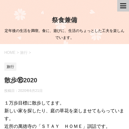
祭食兼備
定年後の生活を満喫。食に、遊びに、生活のちょっとした工夫を楽しん
でいます。
HOME
>
旅行
>
旅行
散歩⑯2020
投稿日：
2020年6月21日
１万歩目標に散歩してます。
新しい家を探したり、庭の草花を楽しませてもらっていま
す。
近所の萬徳寺の「ＳＴＡＹ ＨＯＭＥ」訓話です。