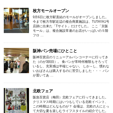
枚方モールオープン
9月6日に枚方駅直結のモールがオープンしました。
今まで枚方市駅近辺の複合商業施設は、TUTAYA1号
店跡に出来た「Tサイト」だけでした。 ここ「京阪
モール」は、複合施設常連のお店がいっぱいの５階
フロ …
阪神パン売場にひとこと
阪神百貨店のリニューアルパンコーナーに行ってき
た（のが3回目）。 食パンが常時何種類もそろって
いるし、充実感は半端じゃない。 しか～し、慣れな
いおばさんは購入するのに苦労しました・・・ パン
が置いてあ …
北欧フェア
阪急百貨店（梅田）北欧フェアに行ってきました。
クリスマス時期にはいつもしている北欧イベント、
この時期はどんなものが？ 会場は、北欧の人にとっ
て大切な夏を楽しむライフスタイルの紹介でした。