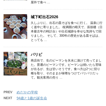
屋外で食べ …
城下町出石2026
久しぶりに、出石の皿そばを食べに行く。 温泉に行
く道中に寄りました。 桜満開の晴天で、辰鼓楼（日
本最古年の時計台）や出石城跡を幸せな気持ちで回
りました。 そして、300年の歴史がある皿そばは、
とっても …
パリピ
商店街で、生のピーマンを氷水に漬けて売ってまし
た。普通のピーマンです。ピーマンは焼いたら苦味
が出るが、生は甘いそうです。食べ方は2つに切り
種を取り、そのままか味噌をつけてパリパリだっ
て。観光客用の売り …
PREV
めだかの学校
NEXT
94歳と1歳の誕生会