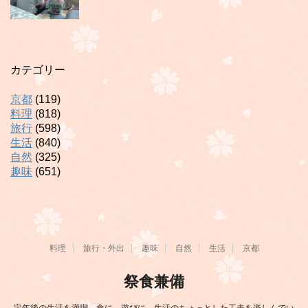
カテゴリー
京都
(119)
料理
(818)
旅行
(598)
生活
(840)
自然
(325)
趣味
(651)
料理
旅行・外出
趣味
自然
生活
京都
祭食兼備