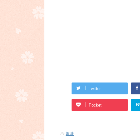
Twitter
B
Pocket
-
趣味