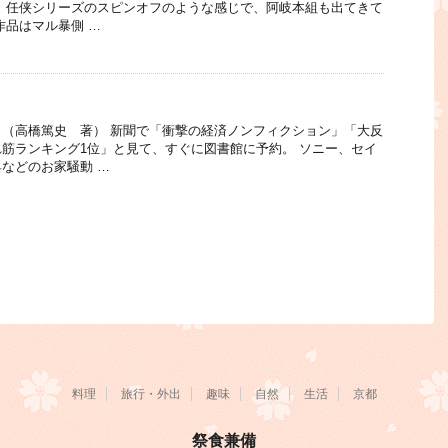
 任侠シリーズのスピンオフのような感じで、阿岐本組も出てきて
作品はマル暴側 …
（高橋篤史 著） 新聞で「衝撃の経済ノンフィクション」「大反
筋ランキング1位」と見て、すぐに図書館に予約。 ソニー、セイ
などのお家騒動 …
料理
旅行・外出
趣味
自然
生活
京都
祭食兼備