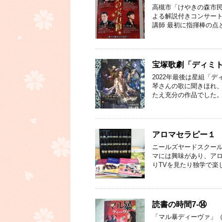
高槻市「けやきの森市民
よる解説付きコンサート
講師 最初に指揮棒の点
宝塚歌劇「ディミ
2022年最後は星組「
琴さんの歌に聞きほれ
たえ充分の作品でした。
アロマセラピー１
ニールズヤードスクール
マには興味があり、アロ
りTVを見たり独学で楽
読書の時間7-⑭
「マル暴ディーヴァ」（