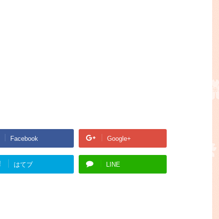
Facebook
Google+
!
はてブ
LINE