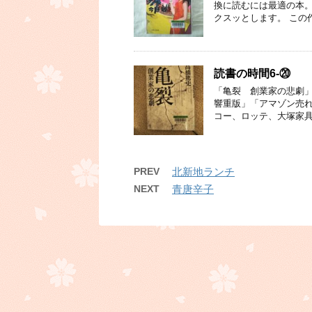
換に読むには最適の本。
クスッとします。 この
読書の時間6-⑳
「亀裂 創業家の悲劇」
響重版」「アマゾン売れ
コー、ロッテ、大塚家具
PREV
北新地ランチ
NEXT
青唐辛子