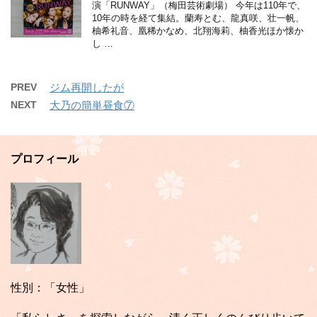
演「RUNWAY」（梅田芸術劇場） 今年は110年で、
10年の時を経て集結。蘭寿とむ、龍真咲、壮一帆、
柚希礼音、凰稀かなめ、北翔海莉、柚香光ほか懐か
し …
PREV
ジム再開したが
NEXT
大乃の簡単昼食⑦
プロフィール
性別：「女性」