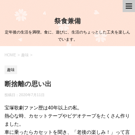
祭食兼備
定年後の生活を満喫。食に、遊びに、生活のちょっとした工夫を楽しん
でいます。
HOME
>
趣味
>
趣味
断捨離の思い出
投稿日：
2020年7月11日
宝塚歌劇ファン歴は40年以上の私。
熱心な時、カセットテープやビデオテープをたくさん作り
ました。
車に乗ったらカセットを聞き、「老後の楽しみ！」って言