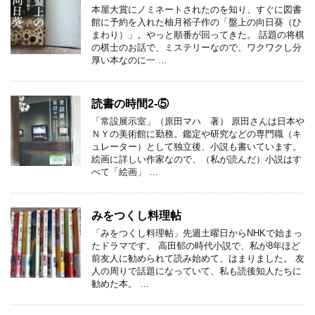
本屋大賞にノミネートされたのを知り、すぐに図書
館に予約を入れた柚月裕子作の「盤上の向日葵（ひ
まわり）」。やっと順番が回ってきた。 話題の将棋
の棋士のお話で、ミステリーなので、ワクワクし分
厚い本なのに一 …
読書の時間2-⑤
「常設展示室」（原田マハ 著） 原田さんは日本や
ＮＹの美術館に勤務。鑑定や研究などの専門職（キ
ュレーター）として独立後、小説も書いています。
絵画に詳しい作家なので、（私が読んだ）小説はす
べて「絵画」 …
みをつくし料理帖
「みをつくし料理帖」先週土曜日からNHKで始まっ
たドラマです。 高田郁の時代小説で、私が8年ほど
前友人に勧められて読み始めて、はまりました。 友
人の周りで話題になっていて、私も読後知人たちに
勧めた本。 …