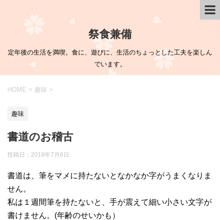
祭食兼備
定年後の生活を満喫。食に、遊びに、生活のちょっとした工夫を楽しん
でいます。
HOME
>
趣味
>
趣味
書道のお稽古
投稿日：
2018年7月6日
書道は、筆をマメに持たないとなかなか字がうまくなりま
せん。
私は１週間筆を持たないと、手が震えて細い小さい文字が
書けません。(年齢のせいかも）