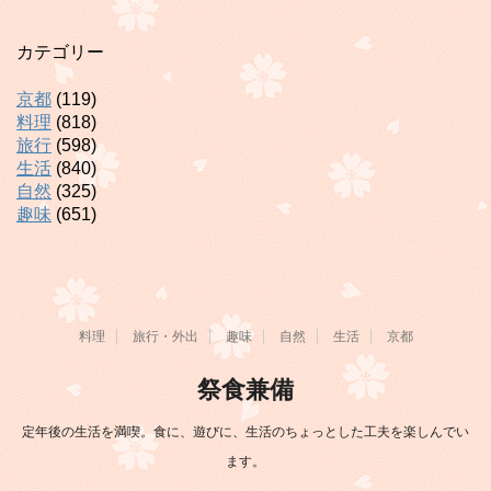
カテゴリー
京都
(119)
料理
(818)
旅行
(598)
生活
(840)
自然
(325)
趣味
(651)
料理
旅行・外出
趣味
自然
生活
京都
祭食兼備
定年後の生活を満喫。食に、遊びに、生活のちょっとした工夫を楽しんでい
ます。