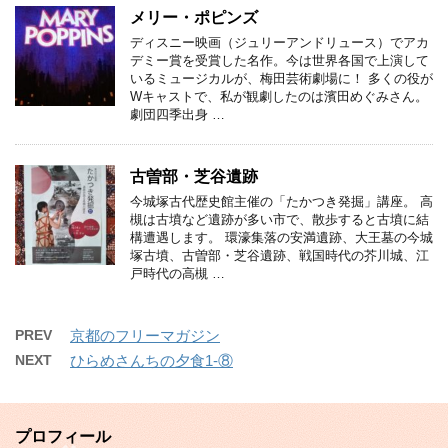
メリー・ポピンズ
ディスニー映画（ジュリーアンドリュース）でアカ
デミー賞を受賞した名作。今は世界各国で上演して
いるミュージカルが、梅田芸術劇場に！ 多くの役が
Wキャストで、私が観劇したのは濱田めぐみさん。
劇団四季出身 …
古曽部・芝谷遺跡
今城塚古代歴史館主催の「たかつき発掘」講座。 高
槻は古墳など遺跡が多い市で、散歩すると古墳に結
構遭遇します。 環濠集落の安満遺跡、大王墓の今城
塚古墳、古曽部・芝谷遺跡、戦国時代の芥川城、江
戸時代の高槻 …
PREV
京都のフリーマガジン
NEXT
ひらめさんちの夕食1-⑧
プロフィール