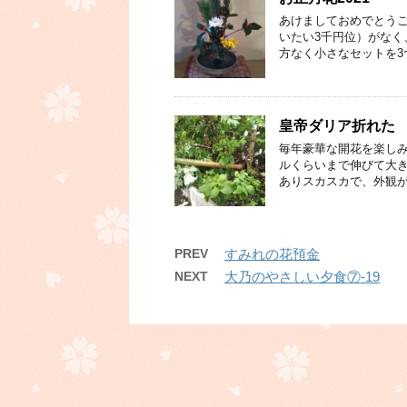
あけましておめでとうご
いたい3千円位）がなく
方なく小さなセットを3
皇帝ダリア折れた
毎年豪華な開花を楽しみ
ルくらいまで伸びて大き
ありスカスカで、外観が
PREV
すみれの花預金
NEXT
大乃のやさしい夕食⑦-19