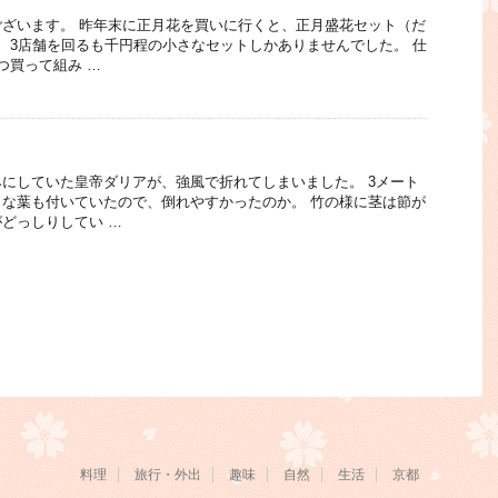
ざいます。 昨年末に正月花を買いに行くと、正月盛花セット（だ
、3店舗を回るも千円程の小さなセットしかありませんでした。 仕
つ買って組み …
にしていた皇帝ダリアが、強風で折れてしまいました。 3メート
な葉も付いていたので、倒れやすかったのか。 竹の様に茎は節が
どっしりしてい …
料理
旅行・外出
趣味
自然
生活
京都