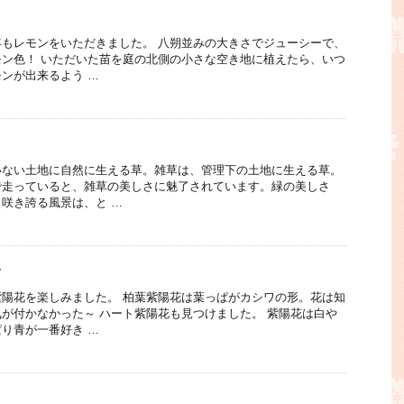
もレモンをいただきました。 八朔並みの大きさでジューシーで、
ン色！ いただいた苗を庭の北側の小さな空き地に植えたら、いつ
ンが出来るよう …
いない土地に自然に生える草。雑草は、管理下の土地に生える草。
で走っていると、雑草の美しさに魅了されています。緑の美しさ
咲き誇る風景は、と …
イ
陽花を楽しみました。 柏葉紫陽花は葉っぱがカシワの形。花は知
が付かなかった～ ハート紫陽花も見つけました。 紫陽花は白や
り青が一番好き …