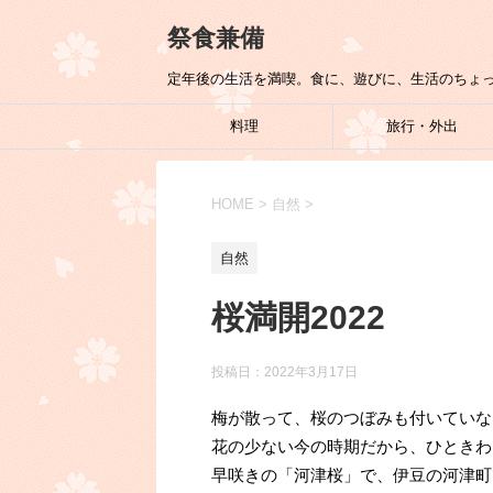
祭食兼備
定年後の生活を満喫。食に、遊びに、生活のちょ
料理
旅行・外出
HOME
>
自然
>
自然
桜満開2022
投稿日：
2022年3月17日
梅が散って、桜のつぼみも付いていな
花の少ない今の時期だから、ひときわ
早咲きの「河津桜」で、伊豆の河津町で