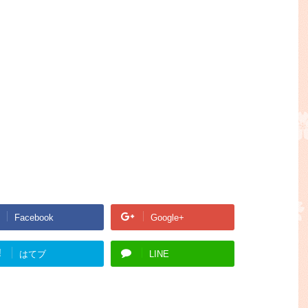
Facebook
Google+
!
はてブ
LINE