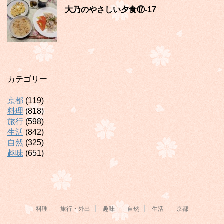
大乃のやさしい夕食⑰-17
カテゴリー
京都
(119)
料理
(818)
旅行
(598)
生活
(842)
自然
(325)
趣味
(651)
料理
旅行・外出
趣味
自然
生活
京都