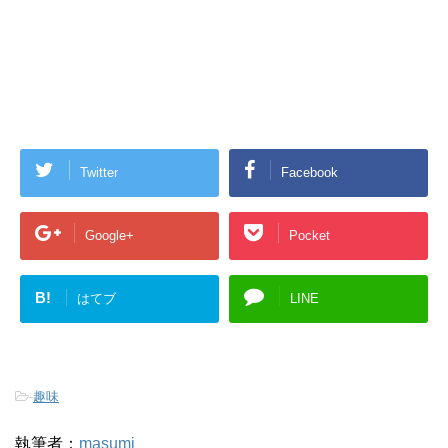
Twitter
Facebook
Google+
Pocket
B!
はてブ
LINE
-
趣味
執筆者：
masumi