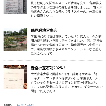
長く観劇して関連本やテレビ番組を見て、音楽学校
の軍隊のような規律の厳しさを知りました。 古く大
地真央さんのような飛んでる？スターの、先輩の厳
しい指導をい …
鶴見緑地写生会
学生時代の（昔は花咲いていた？）友人と、今が満
開の鶴見緑地バラ園に行ってきました。 昔、花博会
場だったので敷地は広大で、幼稚園児から中学生ま
で、遠足やお絵かきやオリエンテーションなど盛ん
におこなわれて …
音楽の宝石箱2025-3
大阪音楽大学公開講座3日目。講師は大西洋二朗
（ギター・マンドリン専攻講師）と学生さん一人。
クラシックギターはメロディと伴奏を同時にひい
て、ソロの楽器になります。 だから、ギター一本で
聞きごたえがあり …
PREV
神戸文学館