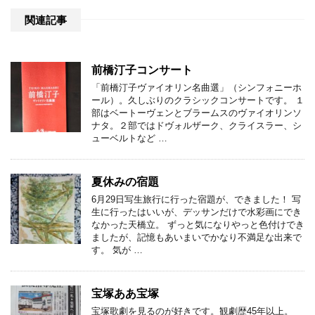
関連記事
前橋汀子コンサート
「前橋汀子ヴァイオリン名曲選」（シンフォニーホ
ール）。久しぶりのクラシックコンサートです。 １
部はベートーヴェンとブラームスのヴァイオリンソ
ナタ。２部ではドヴォルザーク、クライスラー、シ
ューベルトなど …
夏休みの宿題
6月29日写生旅行に行った宿題が、できました！ 写
生に行ったはいいが、デッサンだけで水彩画にでき
なかった天橋立。 ずっと気になりやっと色付けでき
ましたが、記憶もあいまいでかなり不満足な出来で
す。 気が …
宝塚ああ宝塚
宝塚歌劇を見るのが好きです。観劇歴45年以上。