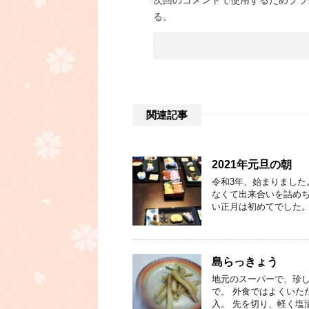
次回のコメントで使用するためブラ
る。
関連記事
2021年元旦の朝
令和3年、始まりました
なくて出来合いを詰めち
い正月は初めてでした。
島らっきょう
地元のスーパーで、珍
で。 外食ではよくいた
入。 先を切り、軽く塩