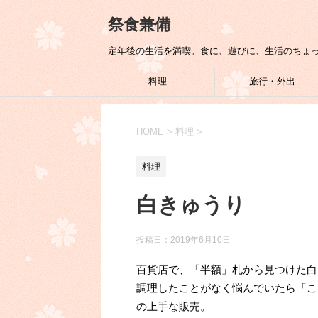
祭食兼備
定年後の生活を満喫。食に、遊びに、生活のちょ
料理
旅行・外出
HOME
>
料理
>
料理
白きゅうり
投稿日：
2019年6月10日
百貨店で、「半額」札から見つけた白
調理したことがなく悩んでいたら「こ
の上手な販売。