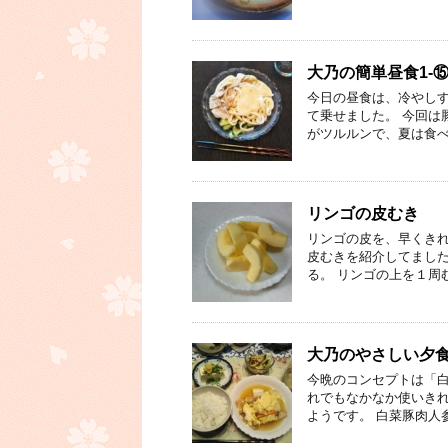
大乃の簡単昼食1-
今日の昼食は、冷やしす
て乗せました。 今回は
がツルルンで、夏は食
リンゴの皮むき
リンゴの皮を、早くきれ
皮むきを紹介してました
る。 リンゴの上を１周む
大乃のやさしい夕食⑩
今晩のコンセプトは「白
れでもなかなか使いきれ
ようです。 白菜豚肉人