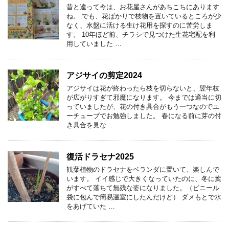
昔と違って今は、お花屋さんがあちこちにあります
ね。 でも、花ばかりで枝物を置いているところが少
なく、水盤に活ける生け花用を探すのに苦労しま
す。 10年ほど前、チラシで見つけた生花宅配を利
用していました …
アジサイの剪定2024
アジサイは花が終わったら枝を切らないと、翌年枝
が広がりすぎて邪魔になります。 今までは適当に切
っていましたが、花の付き具合がもう一つなのでユ
ーチューブでお勉強しました。 春になる前に芽の付
き具合を見な …
復活ドラセナ2025
観葉植物のドラセナをベランダに置いて、楽しんで
います。 イイ感じで大きくなっていたのに、冬に葉
がすべて落ちて無残な姿になりました。（ビニール
袋に包んで簡易温室にしたんだけど） ダメもとで水
をあげていた …