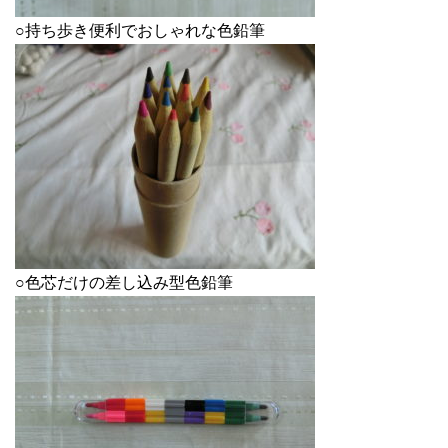
○持ち歩き便利でおしゃれな色鉛筆
○色芯だけの差し込み型色鉛筆