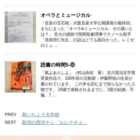
オペラとミュージカル
「音楽の宝石箱」大阪音楽大学公開講座の最終回。
まちにまった「オペラ&ミュージカル、その違いと
は？」 音大の講師で関西歌劇理事でテノール歌手
「清原邦仁先生」の話はとても面白かった。レミゼ
のミュ …
読書の時間5-⑥
「風よあらしよ」（村山由佳 著） 吉川英治文学賞
受賞作品で、100年前の活動家・伊藤野枝の生涯が
書かれています。 この本を読むまで知らなかった人
物です。 28歳で虐殺されるまでに、3度の結婚、不
倫、7 …
PREV
新いちょう大学校
NEXT
新潟の西洋ナシ「ルレクチェ」