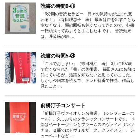
読書の時間9-⑪
「3分間の音読セラピー 日々の気持ちが生まれ変
わる！」（寺田理恵子 著） 最近は声を出すことも
少なくなり、頭の回転も鈍くなってきたので、心機
一転頑張ってみようと手にした本です。 音読効果
は、呼吸筋が鍛 …
読書の時間5-③
「これでおしまい」（篠田桃紅 著） 3月に107歳
で亡くなられた「書」の美術家。 篠田さんは名前は
知っているが、活躍を知らないと思っていました。
しかし今回本を読んで、テレビ特番で拝見、作品も
見たこと …
前橋汀子コンサート
「前橋汀子ヴァイオリン名曲選」（シンフォニーホ
ール）。久しぶりのクラシックコンサートです。 １
部はベートーヴェンとブラームスのヴァイオリンソ
ナタ。２部ではドヴォルザーク、クライスラー、シ
ューベルトなど …