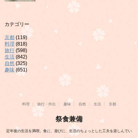
カテゴリー
京都
(119)
料理
(818)
旅行
(598)
生活
(842)
自然
(325)
趣味
(651)
料理
旅行・外出
趣味
自然
生活
京都
祭食兼備
定年後の生活を満喫。食に、遊びに、生活のちょっとした工夫を楽しんでい