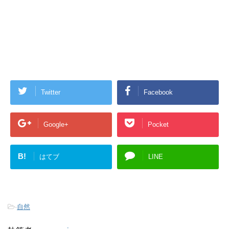
Twitter
Facebook
Google+
Pocket
B!
はてブ
LINE
-
自然