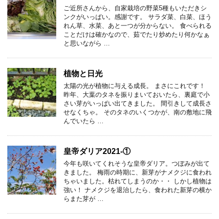
ご近所さんから、自家栽培の野菜5種もいただきシ
ンクがいっぱい。感謝です。 サラダ菜、白菜、ほう
れん草、水菜、あと一つが分からない。 食べられる
ことだけは確かなので、茹でたり炒めたり何かなぁ
と思いながら …
植物と日光
太陽の光が植物に与える成長。 まさにこれです！
昨年、大葉のタネを振りまいておいたら、裏庭で小
さい芽がいっぱい出てきました。 間引きして成長さ
せなくちゃ。 そのタネのいくつかが、南の敷地に飛
んでいたら …
皇帝ダリア2021-①
今年も咲いてくれそうな皇帝ダリア。つぼみが出て
きました。 梅雨の時期に、新芽がナメクジに食われ
ちゃいました。枯れてしまうのか・・ しかし植物は
強い！ ナメクジを退治したら、食われた新芽の横か
らまた芽が …