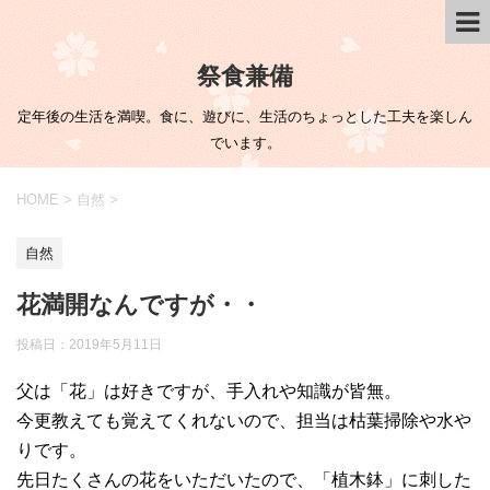
祭食兼備
定年後の生活を満喫。食に、遊びに、生活のちょっとした工夫を楽しん
でいます。
HOME
>
自然
>
自然
花満開なんですが・・
投稿日：
2019年5月11日
父は「花」は好きですが、手入れや知識が皆無。
今更教えても覚えてくれないので、担当は枯葉掃除や水や
りです。
先日たくさんの花をいただいたので、「植木鉢」に刺した