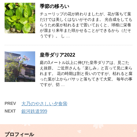
季節の移ろい
チューリップの花が終わりましたが、花が落ちて葉
だけでは美しくはないがそのまま。 光合成をしても
らうため葉が枯れるまで置いておくと、球根に栄養
が溜まり来年また咲かせることができるから（だそ
うです）。 し …
皇帝ダリア2022
庭の3メートル以上に伸びた皇帝ダリアは、見ごた
え抜群。 ご近所さんも「楽しみ」と言って見に来ら
れます。 花の時期は割と長いのですが、枯れると腐
った葉が上からバサッと落ちてきて大変。 毎年の事
ですが、切 …
PREV
大乃のやさしい夕食⑭
NEXT
銀河鉄道999
プロフィール