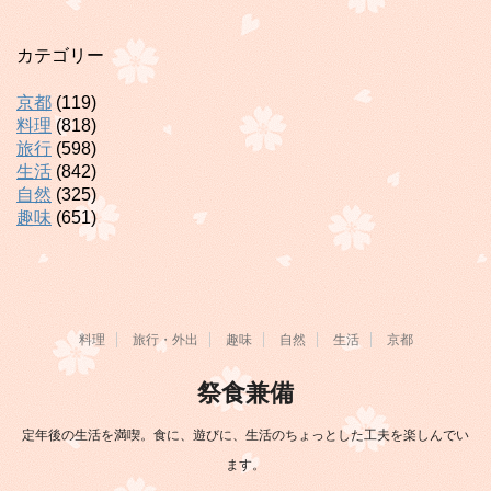
カテゴリー
京都
(119)
料理
(818)
旅行
(598)
生活
(842)
自然
(325)
趣味
(651)
料理
旅行・外出
趣味
自然
生活
京都
祭食兼備
定年後の生活を満喫。食に、遊びに、生活のちょっとした工夫を楽しんでい
ます。