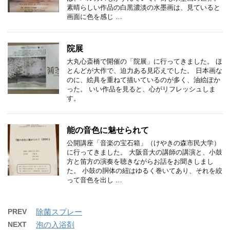
素晴らしい作品の白黒濃淡の水墨画は、見ていると
画面に色を感じ …
院展
大丸心斎橋で開催の「院展」に行ってきました。 ほ
とんどが大作で、迫力ある見応えでした。 日本画な
のに、絵具を重ねて描いているのが多く、油絵ぽか
った。 いい作品を見ると、心がリフレッシュしま
す。
能の音色に魅せられて
公開講座「音楽の宝石箱」（けやきの森市民大学）
に行ってきました。 大阪音大の講師の講演と、小鼓
方と笛方の演奏を聴きながらお話をお聞きしまし
た。 小鼓の胴体の紐はゆるく巻いてあり、それを絞
って音色を出し …
PREV
除菌スプレー
NEXT
泡の入浴剤