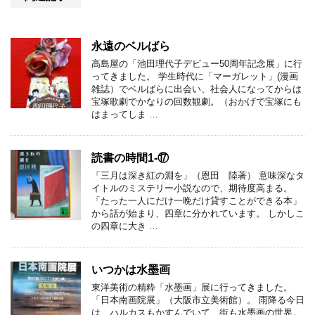
永遠のベルばら
高島屋の「池田理代子デビュー50周年記念展」に行
ってきました。 学生時代に「マーガレット」(漫画
雑誌）でベルばらに出会い、社会人になってからは
宝塚歌劇でかなりの回数観劇。（おかげで宝塚にも
はまってしま …
読書の時間1-⑰
「三月は深き紅の淵を」（恩田 陸著） 意味深なタ
イトルのミステリー小説なので、期待度高まる。
「たった一人にだけ一晩だけ貸すことができる本」
から話が始まり、四章に分かれています。 しかしこ
の四章に大き …
いつかは水墨画
東洋美術の精粋「水墨画」展に行ってきました。
「日本南画院展」（大阪市立美術館）。 雨降る今日
は、ハルカスもかすんでいて、街も水墨画の世界。