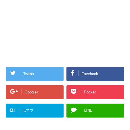
Twitter
Facebook
Google+
Pocket
B!
はてブ
LINE