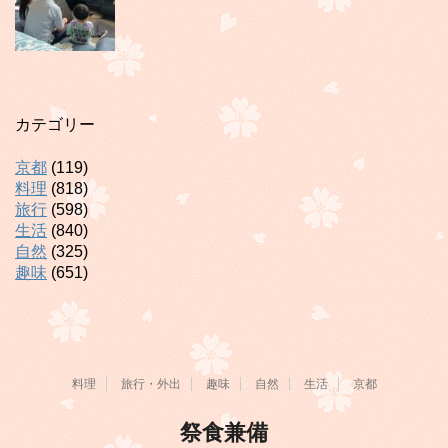
カテゴリー
京都
(119)
料理
(818)
旅行
(598)
生活
(840)
自然
(325)
趣味
(651)
料理
旅行・外出
趣味
自然
生活
京都
祭食兼備