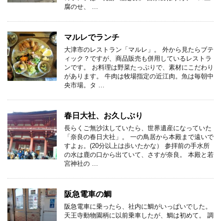
腐のせ、 …
マルレでランチ
大津市のレストラン「マルレ」。 外から見たらブテ
ィック？ですが、商品販売も併用しているレストラ
ンです。 お料理は野菜たっぷりで、素材にこだわり
があります。 牛肉は牧場指定の近江肉。魚は毎朝中
央市場。タ …
春日大社、お久しぶり
長らくご無沙汰していたら、世界遺産になっていた
「奈良の春日大社」。 一の鳥居から本殿まで遠いで
すよぉ。(20分以上は歩いたかな） 参拝前の手水所
の水は鹿の口から出ていて、さすが奈良。 本殿と若
宮神社の …
阪急電車の鯛
阪急電車に乗ったら、社内に鯛がいっぱいでした。
天王寺動物園柄に以前乗車したが、鯛は初めて。 調