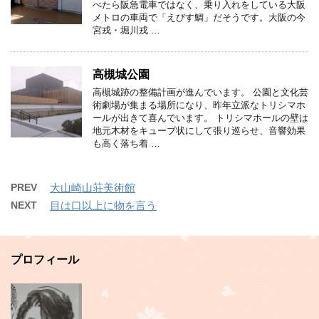
べたら阪急電車ではなく、乗り入れをしている大阪
メトロの車両で「えびす鯛」だそうです。大阪の今
宮戎・堀川戎 …
高槻城公園
高槻城跡の整備計画が進んでいます。 公園と文化芸
術劇場が集まる場所になり、昨年立派なトリシマホ
ールが出きて喜んでいます。 トリシマホールの壁は
地元木材をキューブ状にして張り巡らせ、音響効果
も高く落ち着 …
PREV
大山崎山荘美術館
NEXT
目は口以上に物を言う
プロフィール