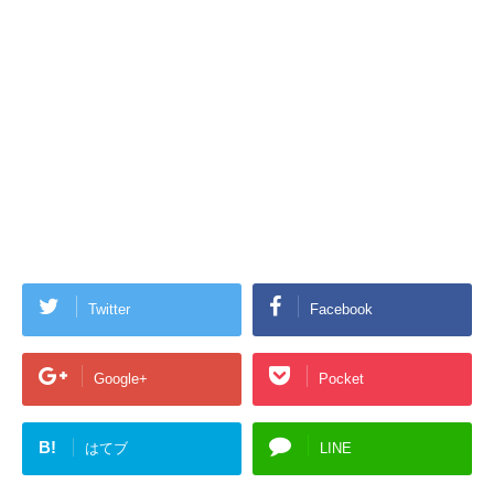
Twitter
Facebook
Google+
Pocket
B!
はてブ
LINE