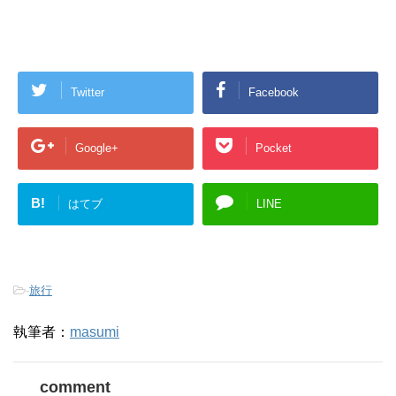
Twitter
Facebook
Google+
Pocket
B!
はてブ
LINE
-
旅行
執筆者：
masumi
comment