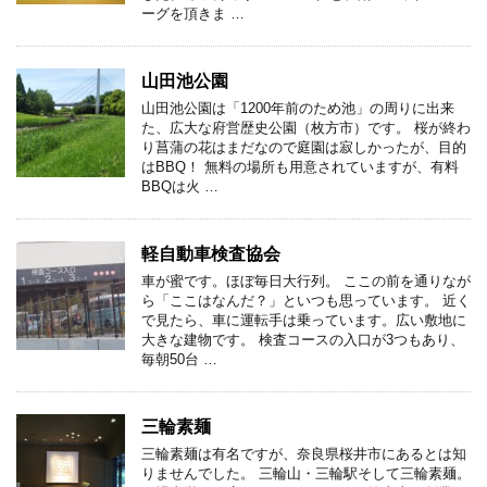
ーグを頂きま …
山田池公園
山田池公園は「1200年前のため池」の周りに出来
た、広大な府営歴史公園（枚方市）です。 桜が終わ
り菖蒲の花はまだなので庭園は寂しかったが、目的
はBBQ！ 無料の場所も用意されていますが、有料
BBQは火 …
軽自動車検査協会
車が蜜です。ほぼ毎日大行列。 ここの前を通りなが
ら「ここはなんだ？」といつも思っています。 近く
で見たら、車に運転手は乗っています。広い敷地に
大きな建物です。 検査コースの入口が3つもあり、
毎朝50台 …
三輪素麺
三輪素麺は有名ですが、奈良県桜井市にあるとは知
りませんでした。 三輪山・三輪駅そして三輪素麺。