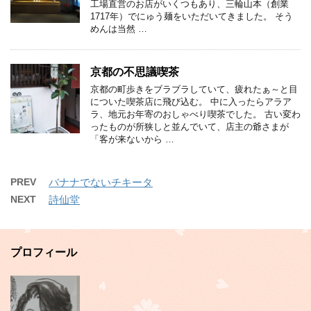
工場直営のお店がいくつもあり、三輪山本（創業
1717年）でにゅう麺をいただいてきました。 そう
めんは当然 …
京都の不思議喫茶
京都の町歩きをブラブラしていて、疲れたぁ～と目
についた喫茶店に飛び込む。 中に入ったらアラア
ラ、地元お年寄のおしゃべり喫茶でした。 古い変わ
ったものが所狭しと並んでいて、店主の爺さまが
「客が来ないから …
PREV
バナナでないチキータ
NEXT
詩仙堂
プロフィール