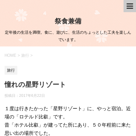
祭食兼備
定年後の生活を満喫。食に、遊びに、生活のちょっとした工夫を楽しん
でいます。
HOME
>
旅行
>
旅行
憧れの星野リゾート
投稿日：
2017年6月22日
１度は行きたかった「星野リゾート」に、やっと宿泊。近
場の「ロテルド比叡」です。
昔「ホテル比叡」が建ってた所にあり、５０年程前に来た
思い出の場所でした。