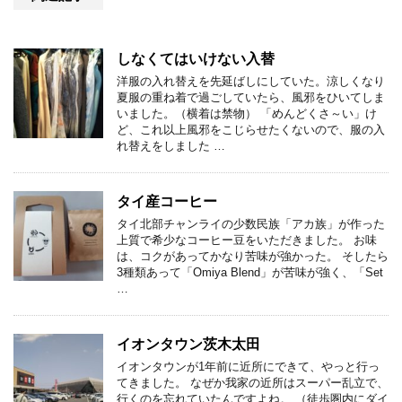
しなくてはいけない入替
洋服の入れ替えを先延ばしにしていた。涼しくなり
夏服の重ね着で過ごしていたら、風邪をひいてしま
いました。（横着は禁物） 「めんどくさ～い」け
ど、これ以上風邪をこじらせたくないので、服の入
れ替えをしました …
タイ産コーヒー
タイ北部チャンライの少数民族「アカ族」が作った
上質で希少なコーヒー豆をいただきました。 お味
は、コクがあってかなり苦味が強かった。 そしたら
3種類あって「Omiya Blend」が苦味が強く、「Set
…
イオンタウン茨木太田
イオンタウンが1年前に近所にできて、やっと行っ
てきました。 なぜか我家の近所はスーパー乱立で、
行くのを忘れていたんですよね。 （徒歩圏内にダイ