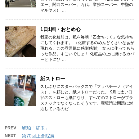
エー、関西スーパー、万代、業務スーパー、中堅の
マルヤス） …
1日1回・おとめ心
我家の化粧前は、私を毎朝「乙女ちっく」な気持ち
にしてくれます。 （化粧するのめんどくさいなぁが
薄れる、この雰囲気に感謝感謝） 友人に作ってもら
った作品。すごいでしょ！ 化粧品の上に掛けるカバ
ーと下にひ …
紙ストロー
久しぶりにスターバックスで「フラペチーノ（アイ
ス）」を頼むと、紙ストローだった。 9月に太い口
径のストローも紙になり、すべてのストローがプラ
スチックでなくなったそうです。環境汚染問題に対
応しているのだ …
PREV
琥珀「紅玉」
NEXT
第70回正倉院展