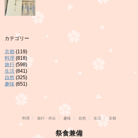
カテゴリー
京都
(119)
料理
(818)
旅行
(598)
生活
(841)
自然
(325)
趣味
(651)
料理
旅行・外出
趣味
自然
生活
京都
祭食兼備