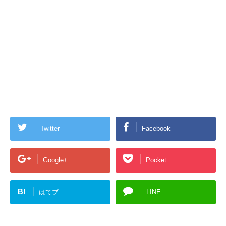
Twitter
Facebook
Google+
Pocket
B!
はてブ
LINE