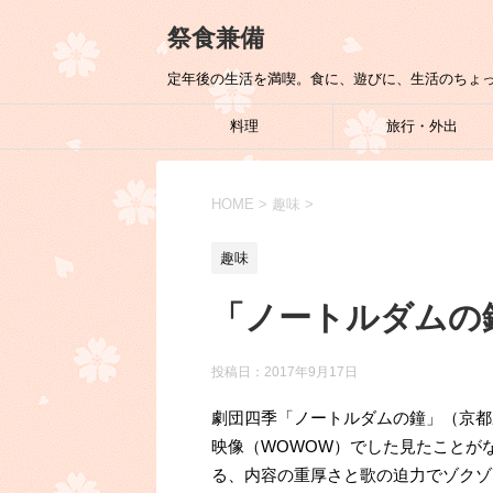
祭食兼備
定年後の生活を満喫。食に、遊びに、生活のちょ
料理
旅行・外出
HOME
>
趣味
>
趣味
「ノートルダムの
投稿日：
2017年9月17日
劇団四季「ノートルダムの鐘」（京都
映像（WOWOW）でした見たことが
る、内容の重厚さと歌の迫力でゾクゾ