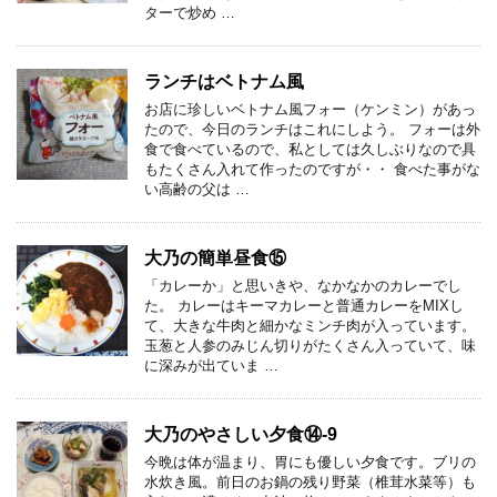
ターで炒め …
ランチはベトナム風
お店に珍しいベトナム風フォー（ケンミン）があっ
たので、今日のランチはこれにしよう。 フォーは外
食で食べているので、私としては久しぶりなので具
もたくさん入れて作ったのですが・・ 食べた事がな
い高齢の父は …
大乃の簡単昼食⑮
「カレーか」と思いきや、なかなかのカレーでし
た。 カレーはキーマカレーと普通カレーをMIXし
て、大きな牛肉と細かなミンチ肉が入っています。
玉葱と人参のみじん切りがたくさん入っていて、味
に深みが出ていま …
大乃のやさしい夕食⑭-9
今晩は体が温まり、胃にも優しい夕食です。ブリの
水炊き風。前日のお鍋の残り野菜（椎茸水菜等）も