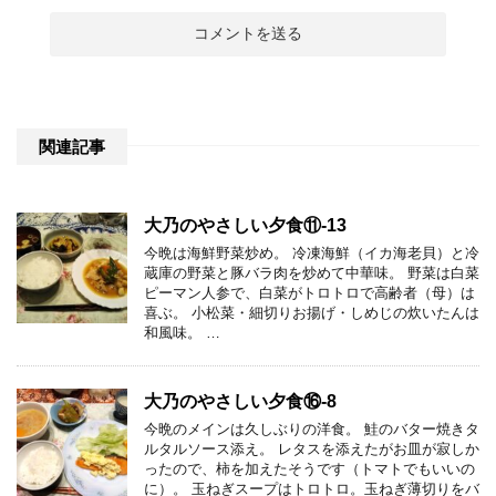
関連記事
大乃のやさしい夕食⑪-13
今晩は海鮮野菜炒め。 冷凍海鮮（イカ海老貝）と冷
蔵庫の野菜と豚バラ肉を炒めて中華味。 野菜は白菜
ピーマン人参で、白菜がトロトロで高齢者（母）は
喜ぶ。 小松菜・細切りお揚げ・しめじの炊いたんは
和風味。 …
大乃のやさしい夕食⑯-8
今晩のメインは久しぶりの洋食。 鮭のバター焼きタ
ルタルソース添え。 レタスを添えたがお皿が寂しか
ったので、柿を加えたそうです（トマトでもいいの
に）。 玉ねぎスープはトロトロ。玉ねぎ薄切りをバ