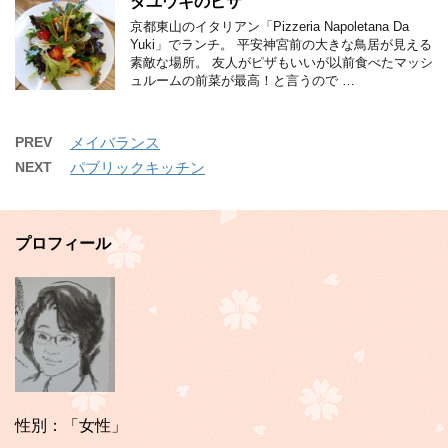
ダユウキのピザ
京都東山のイタリアン「Pizzeria Napoletana Da
Yuki」でランチ。 平安神宮前の大きな鳥居が見える
素敵な場所。 友人がピザもいいが以前食べたマッシ
ュルームの前菜が最高！と言うので …
PREV
メイバランス
NEXT
パブリックキッチン
プロフィール
性別：「女性」