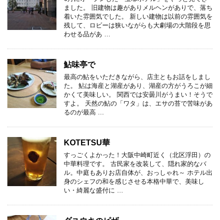
ました。 旧建物は趣がありメルヘンがありで、落ち
着いた雰囲気でした。 新しい建物は以前の雰囲気を
残して、ロビーは狭いながらも大劇場の大階段を思
わせる品があ …
鮎味亭で
最高の鮎をいただきながら、店主ともお話をしまし
た。 鮎は海産と湖産があり、湖産の方がうろこが細
かくて美味しい。 関西では安曇川がうまい！そうで
すよ。 天然の鮎の「ワタ」は、エサの苔で苦味があ
るのが最高 …
KOTETSU華
すっごくよかった！大阪中崎町近く（北区浮田）の
中華料理です。 古民家を改装して、隠れ家的なバ
ル。中庭もありお店自体が、おっしゃれ～ ホテル出
身のシェフの和を感じさせる本格中華で、美味し
い・綺麗な盛付に …