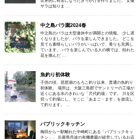
世界的に有名になったきっかけを作りました。 女優
サラは知りま …
中之島バラ園2024春
中之島のバラは大型連休中が満開との情報。 少し遅
くなりましたが、バラを楽しんできました。 どこを
見ても素晴らしいバラがいっぱいで、香りも充満し
ています。 バラを楽しんでいる人の横では、枯れた
花を摘んだ …
魚釣り初体験
子供の頃、琵琶湖のもろこ釣り以来、普通の魚釣り
初体験。 場所は、大阪三島郡でサントリーの工場が
近くにある水のきれいな「尺代釣場」です。 川を区
切って釣場にし、そこに「あまご・ます」を放流し
て釣ります。 …
パブリックキッチン
梅田から一駅離れた中崎町にある「パブリックキッ
チン」。 兵庫県丹波の有機農園が経営しているお店