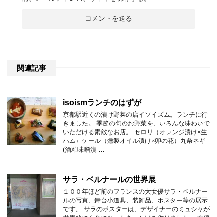
関連記事
isoismランチのはずが
京都駅近くの漬け野菜の店イソイズム。ランチに行
きました。 季節の旬のお野菜を、いろんな味わいで
いただける素敵なお店。 セロリ（オレンジ漬け×生
ハム）ケール（燻製オイル漬け×卯の花）九条ネギ
(酒粕味噌漬 …
サラ・ベルナールの世界展
１００年ほど前のフランスの大女優サラ・ベルナー
ルの写真、舞台小道具、装飾品、ポスター等の展示
です。 サラのポスターは、デザイナーのミュシャが