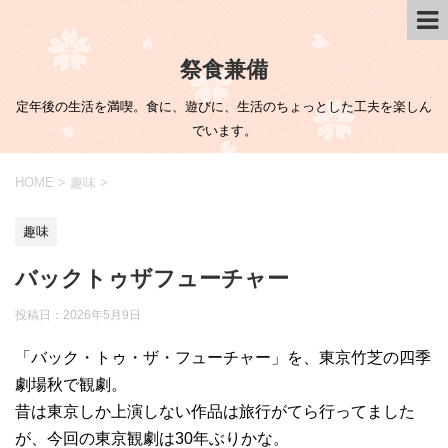
祭食兼備
定年後の生活を満喫。食に、遊びに、生活のちょっとした工夫を楽しん
でいます。
HOME
>
趣味
>
趣味
バックトゥザフューチャー
投稿日：
2026年5月9日
「バック・トゥ・ザ・フューチャー」を、東京竹芝の四季
劇場秋で観劇。
昔は東京しか上演しない作品は旅行がてら行ってました
が、今回の東京観劇は30年ぶりかな。