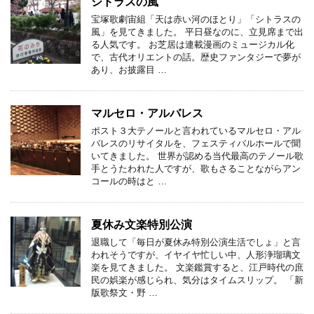
シトラスの風
宝塚歌劇宙組「天は赤い河のほとり」「シトラスの
風」を見てきました。 平日昼なのに、立見席まで出
る人気です。 お芝居は連載漫画のミュージカル化
で、古代オリエントの話。歴史ファンタジーで夢が
あり、お披露目 …
マルセロ・アルバレス
ポスト３大テノールと言われているマルセロ・アル
バレスのリサイタルを、フェスティバルホールで聞
いてきました。 世界が認める当代最高のテノール歌
手とうたわれた人ですが、歌もさることながらアン
コールの時はと …
夏休み文楽特別公演
退職して「毎日が夏休み特別公演生活でしょ」と言
われそうですが、イヤイヤ忙しい中、人形浄瑠璃文
楽を見てきました。 文楽鑑賞すると、江戸時代の庶
民の娯楽が感じられ、気分はタイムスリップ。 「新
版歌祭文・野 …