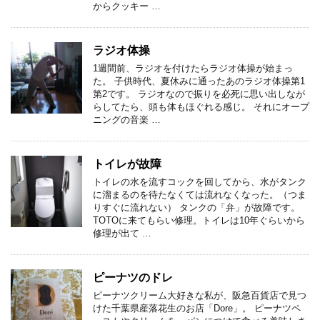
からクッキー …
ラジオ体操
1週間前、ラジオを付けたらラジオ体操が始まっ
た。 子供時代、夏休みに通ったあのラジオ体操第1
第2です。 ラジオなので振りを必死に思い出しなが
らしてたら、頭も体もほぐれる感じ。 それにオープ
ニングの音楽 …
トイレが故障
トイレの水を流すコックを回してから、水がタンク
に溜まるのを待たなくては流れなくなった。（つま
りすぐに流れない） タンクの「弁」が故障です。
TOTOに来てもらい修理。トイレは10年ぐらいから
修理が出て …
ピーナツのドレ
ピーナツクリーム大好きな私が、阪急百貨店で見つ
けた千葉県産落花生のお店「Dore」。 ピーナツペ