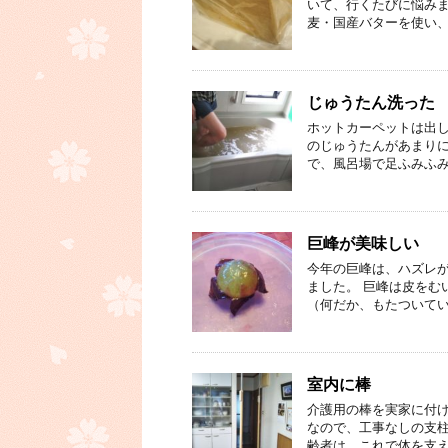
いて、行くたびに悩みま
麦・国産バターを使い、
じゅうたん洗った
ホットカーペットは出し
のじゅうたんがあまりに
で、風呂場で足ふみふみ
巨峰が美味しい
今年の巨峰は、ハズレが
ました。 巨峰は皮をむ
（何だか、もたついてい
室内に棒
介護用の棒を実家に付け
なので、工事なしの支柱
齢者は、これで体を支え