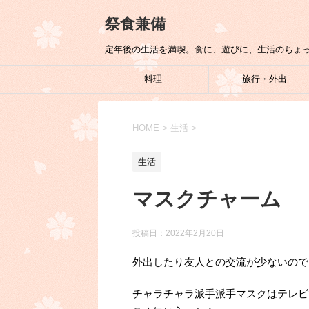
祭食兼備
定年後の生活を満喫。食に、遊びに、生活のちょ
料理
旅行・外出
HOME
>
生活
>
生活
マスクチャーム
投稿日：
2022年2月20日
外出したり友人との交流が少ないので
チャラチャラ派手派手マスクはテレビ