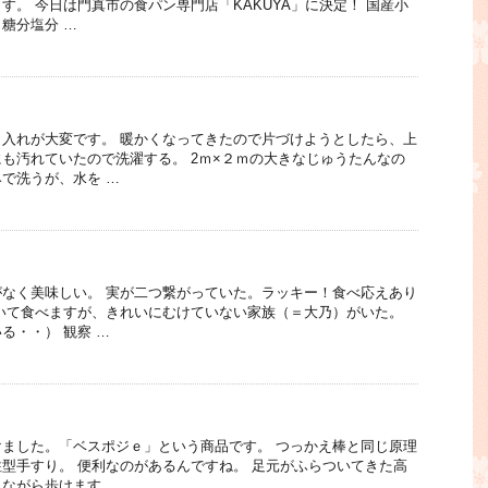
す。 今日は門真市の食パン専門店「KAKUYA」に決定！ 国産小
糖分塩分 …
入れが大変です。 暖かくなってきたので片づけようとしたら、上
も汚れていたので洗濯する。 2ｍ×２ｍの大きなじゅうたんなの
で洗うが、水を …
なく美味しい。 実が二つ繋がっていた。ラッキー！食べ応えあり
いて食べますが、きれいにむけていない家族（＝大乃）がいた。
る・・） 観察 …
ました。「ベスポジｅ」という商品です。 つっかえ棒と同じ原理
型手すり。 便利なのがあるんですね。 足元がふらついてきた高
ながら歩けます …