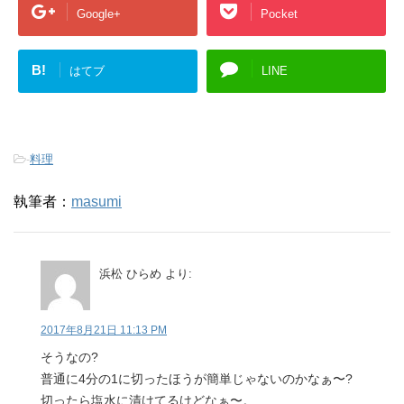
Google+
Pocket
B!
はてブ
LINE
-
料理
執筆者：
masumi
浜松 ひらめ
より:
2017年8月21日 11:13 PM
そうなの?
普通に4分の1に切ったほうが簡単じゃないのかなぁ〜?
切ったら塩水に漬けてるけどなぁ〜。