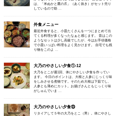
は、「米ぬかと鷹の爪」（あく抜き）がセット売り
しているので助 …
外食メニュー
最近外食すると、小皿たくさんを一つにまとめて出
てくる料理が多くなったなぁと感じます。 昔はこの
ようなセットは少し高級でしたが、今はお手頃価格
で小皿いっぱい料理をよく見かけます。 自宅でも残
り物をこのよ …
大乃のやさしい夕食①-12
大乃をとこが週1回、体にやさしい夕食を作ってい
ます。 今日のポイントは、大根と人参にじっくり味
をしみさせる煮物です。そのため大根は下茹でし、
人参とも薄めにカット。お揚げさんともじっくり味
がしゅんでいま …
大乃のやさしい夕食⑬
リタイアして５年の大乃をとこ（男）。体にやさし