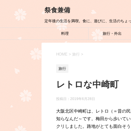
祭食兼備
定年後の生活を満喫。食に、遊びに、生活のちょ
料理
旅行・外出
HOME
>
旅行
>
旅行
レトロな中崎町
投稿日：
2019年6月28日
大阪北区中崎町は、レトロ（＝昔の民
知らなんだ～です。梅田から歩いてい
クリしました。路地がとても面白そう