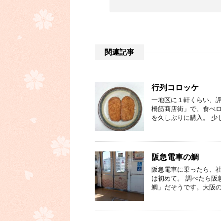
関連記事
行列コロッケ
一地区に１軒くらい、評
橋筋商店街」で、食べ
を久しぶりに購入。 少
阪急電車の鯛
阪急電車に乗ったら、社
は初めて。 調べたら阪
鯛」だそうです。大阪の