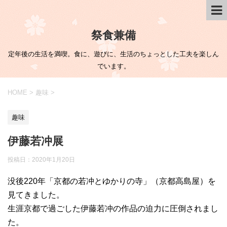
祭食兼備
定年後の生活を満喫。食に、遊びに、生活のちょっとした工夫を楽しん
でいます。
HOME
>
趣味
>
趣味
伊藤若冲展
投稿日：
2020年1月20日
没後220年「京都の若冲とゆかりの寺」（京都高島屋）を
見てきました。
生涯京都で過ごした伊藤若冲の作品の迫力に圧倒されまし
た。