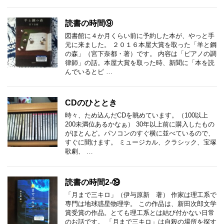
読書の時間⑨
図書館に４か月くらい前に予約した本が、やっと手
元に来ました。 ２０１６本屋大賞を取った「羊と鋼
の森」（宮下奈都・著）です。 内容は「ピアノの調
律師」の話。本屋大賞を取った時、新聞に「本を読
んでいるとピ …
CDのひととき
時々、ため込んだCDを眺めています。（100以上
200未満位あるかなぁ） 30年以上前に購入したもの
がほとんど。パソコンのすぐ横に並べているので、
すぐに聞けます。 ミュージカル、クラシック、宝塚
歌劇、 …
読書の時間2-⑲
「月まで三キロ」（伊与原新 著） 作家は理工系で
専門は地球惑星物理学。 この作品は、新田次郎文学
賞受賞の作品。とても理工系とは結び付かない日常
のお話です。 「月まで三キロ」は自殺の場所を探す