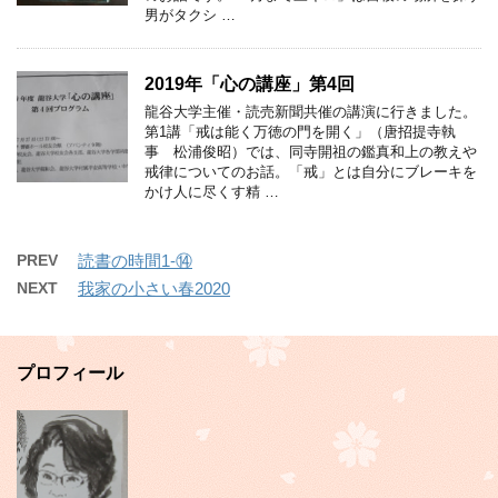
男がタクシ …
2019年「心の講座」第4回
龍谷大学主催・読売新聞共催の講演に行きました。
第1講「戒は能く万徳の門を開く」（唐招提寺執
事 松浦俊昭）では、同寺開祖の鑑真和上の教えや
戒律についてのお話。「戒」とは自分にブレーキを
かけ人に尽くす精 …
PREV
読書の時間1-⑭
NEXT
我家の小さい春2020
プロフィール