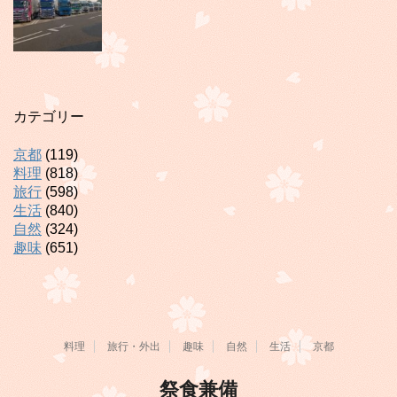
カテゴリー
京都
(119)
料理
(818)
旅行
(598)
生活
(840)
自然
(324)
趣味
(651)
料理
旅行・外出
趣味
自然
生活
京都
祭食兼備