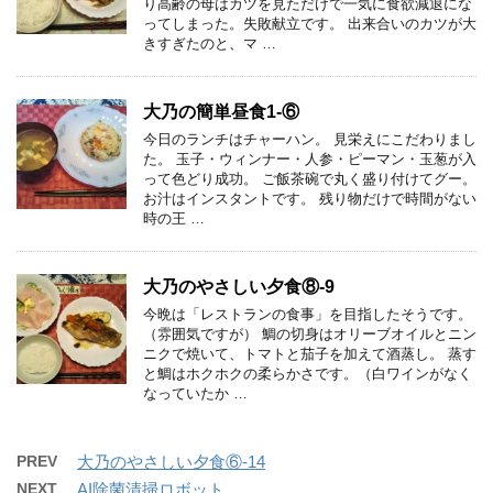
り高齢の母はカツを見ただけで一気に食欲減退にな
ってしまった。失敗献立です。 出来合いのカツが大
きすぎたのと、マ …
大乃の簡単昼食1-⑥
今日のランチはチャーハン。 見栄えにこだわりまし
た。 玉子・ウィンナー・人参・ピーマン・玉葱が入
って色どり成功。 ご飯茶碗で丸く盛り付けてグー。
お汁はインスタントです。 残り物だけで時間がない
時の王 …
大乃のやさしい夕食⑧-9
今晩は「レストランの食事」を目指したそうです。
（雰囲気ですが） 鯛の切身はオリーブオイルとニン
ニクで焼いて、トマトと茄子を加えて酒蒸し。 蒸す
と鯛はホクホクの柔らかさです。（白ワインがなく
なっていたか …
PREV
大乃のやさしい夕食⑥-14
NEXT
AI除菌清掃ロボット