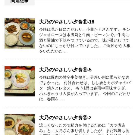
関連記事
大乃のやさしい夕食⑪-16
今晩は見た目にこだわり、小皿たくさんです。 チン
ジャオロースは水煮筍と牛肉・ピーマンで。牛肉に
酒と醤油で下味をつけているので、味が濃いわけで
ないのにしっかり付いていました。 ご近所から大根
をいただいた …
大乃のやさしい夕食⑨-5
今晩は豚肉の甘辛生姜焼き。分厚い割に柔らかな肉
でよかった。 付け合わせは、しし唐とカボチャのバ
ター焼きとレタス。 もう1品は春雨中華味サラダ。
ハムきゅうり人参が入っています。 今回のこだわり
は、春雨を …
大乃のやさしい夕食⑭-2
涼しくなったので精力を付けるために「カツ煮込
み」と、大乃さん張り切りましたが、まだ残暑もあ