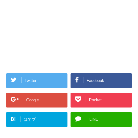
Twitter
Facebook
Google+
Pocket
B!
はてブ
LINE