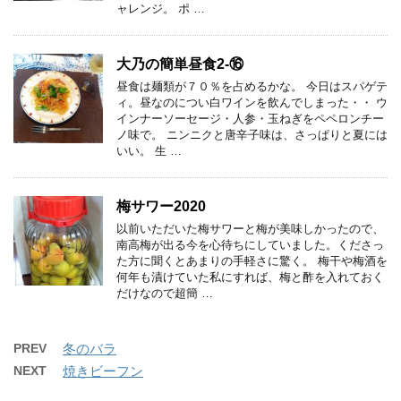
ャレンジ。 ポ …
大乃の簡単昼食2-⑯
昼食は麺類が７０％を占めるかな。 今日はスパゲテ
ィ。昼なのについ白ワインを飲んでしまった・・ ウ
インナーソーセージ・人参・玉ねぎをペペロンチー
ノ味で。 ニンニクと唐辛子味は、さっぱりと夏には
いい。 生 …
梅サワー2020
以前いただいた梅サワーと梅が美味しかったので、
南高梅が出る今を心待ちにしていました。くださっ
た方に聞くとあまりの手軽さに驚く。 梅干や梅酒を
何年も漬けていた私にすれば、梅と酢を入れておく
だけなので超簡 …
PREV
冬のバラ
NEXT
焼きビーフン