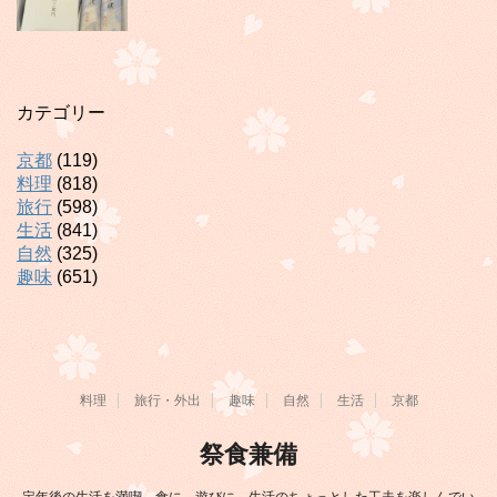
カテゴリー
京都
(119)
料理
(818)
旅行
(598)
生活
(841)
自然
(325)
趣味
(651)
料理
旅行・外出
趣味
自然
生活
京都
祭食兼備