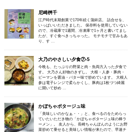
尼崎桝千
江戸時代末期創業で170年続く蒲鉾店。 詰合せを、
いっぱいいただきました。 保存料を使用していない
ので、冷蔵庫で1週間、冷凍庫で1ヶ月と書いてまし
たが、すぐ食べきっちゃった。 モチモチで甘みもあ
り、す …
大乃のやさしい夕食⑦-5
今晩も、たっぷりの野菜と肉・魚両方入った夕食で
す。 大乃さん好物のきずし。 大根・人参・豚肉・
ピーマンを醤油・バター味で炒めています。 大根人
参は電子レンジで柔らかくし、豚肉は1枚づつ綺麗
に開いて炒め …
かぼちゃポタージュ味
「美味しいのかなぁ・・」と、食べるのをためらっ
ていたいただき物の「かぼちゃポタージュ味の棒ラ
ーメン」。 友人から、長崎ちゃんぽんのようにお野
菜炒めて乗せると美味しい情報が来たので、早速チ