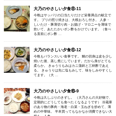
大乃のやさしい夕食⑧-11
今晩はサッパリの口当たりだけど栄養満点の献立で
す。 ブリの照り焼きは、大根おろし付き。 人参・
しいたけ・豚薄切り肉・お揚げ・マロニーを薄味で
炊いて、あたたかいポン酢をかけています。（食べ
る直前にポン酢 …
大乃のやさしい夕食⑥-12
今晩もバランスいい食事です。 鯛の切身は皮を少し
焼いた後、蒸し煮にしています。だから身がとても
柔らか。 きゅうりもみはカニ蒲鉾と三杯酢であえ
る。 きゅうりは先に塩もみして、味をしみやすくし
てます。（大 …
大乃のやさしい夕食⑯-9
今晩は久しぶりのきずし。 （大乃さんの大好物で、
定期的にどうしても食べたくなるようです） 冷蔵庫
のあり物の豚肉・海老・白菜・玉ねぎを炒めて、薄
めの中華味。 半本買ってもなかなか消費できない大