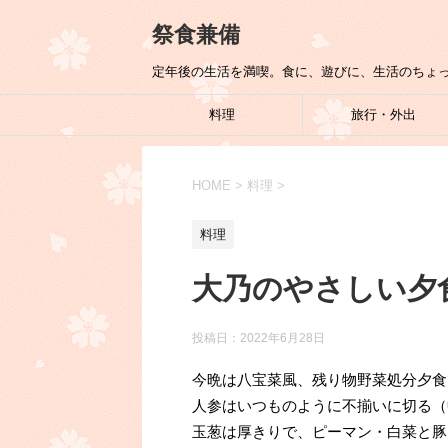
祭食兼備
定年後の生活を満喫。食に、遊びに、生活のちょ
料理
旅行・外出
HOME
>
料理
>
料理
大乃のやさしい夕食
投稿日：
2022年6月28日
今晩は八宝菜風、残り物野菜処分夕食
人参はいつものように不揃いに切る（
玉葱は厚きりで、ピーマン・白菜と豚