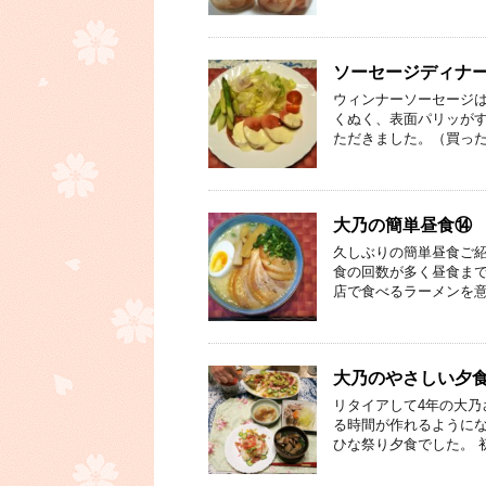
ソーセージディナ
ウィンナーソーセージ
くぬく、表面パリッがす
ただきました。（買った
大乃の簡単昼食⑭
久しぶりの簡単昼食ご紹
食の回数が多く昼食まで
店で食べるラーメンを意
大乃のやさしい夕
リタイアして4年の大乃
る時間が作れるようにな
ひな祭り夕食でした。 