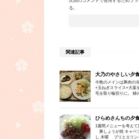
次回のコメントで使用するためブラ
る。
関連記事
大乃のやさしい夕食⑬
今晩のメインは豚肉の冷
+玉ねぎスライス+大葉
毛を取り輪切りに。 鰆
ひらめさんちの夕
1週間メニューを考えて
豚しょうが焼 キャベツ
し 木曜 ブリとエリン