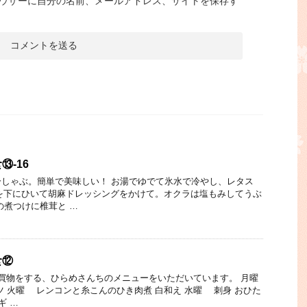
ウザーに自分の名前、メールアドレス、サイトを保存す
-16
しゃぶ。簡単で美味しい！ お湯でゆでて氷水で冷やし、レタス
を下にひいて胡麻ドレッシングをかけて。オクラは塩もみしてうぶ
の煮つけに椎茸と …
食⑫
買物をする、ひらめさんちのメニューをいただいています。 月曜
 火曜 レンコンと糸こんのひき肉煮 白和え 水曜 刺身 おひた
ギ …