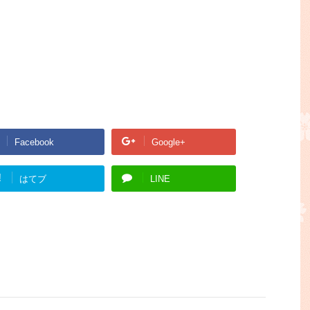
Facebook
Google+
!
はてブ
LINE