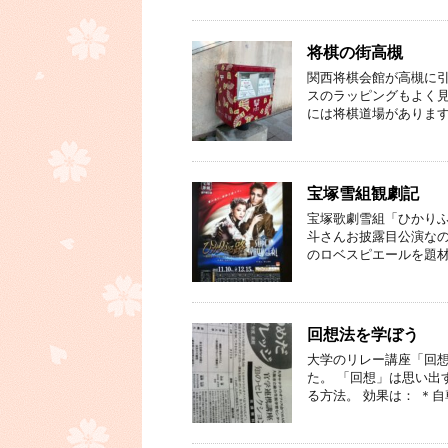
将棋の街高槻
関西将棋会館が高槻に引
スのラッピングもよく見
には将棋道場があります
宝塚雪組観劇記
宝塚歌劇雪組「ひかりふる
斗さんお披露目公演なの
のロベスピエールを題材
回想法を学ぼう
大学のリレー講座「回
た。 「回想」は思い出
る方法。 効果は： ＊