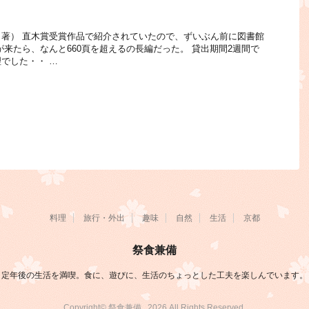
著） 直木賞受賞作品で紹介されていたので、ずいぶん前に図書館
が来たら、なんと660頁を超えるの長編だった。 貸出期間2週間で
でした・・ …
料理
旅行・外出
趣味
自然
生活
京都
祭食兼備
定年後の生活を満喫。食に、遊びに、生活のちょっとした工夫を楽しんでいます。
Copyright© 祭食兼備 , 2026 All Rights Reserved.