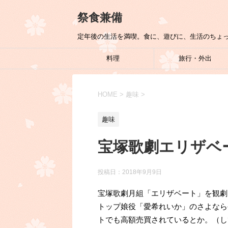
祭食兼備
定年後の生活を満喫。食に、遊びに、生活のちょ
料理
旅行・外出
HOME
>
趣味
>
趣味
宝塚歌劇エリザベ
投稿日：
2018年9月9日
宝塚歌劇月組「エリザベート」を観劇
トップ娘役「愛希れいか」のさよなら
トでも高額売買されているとか。（し