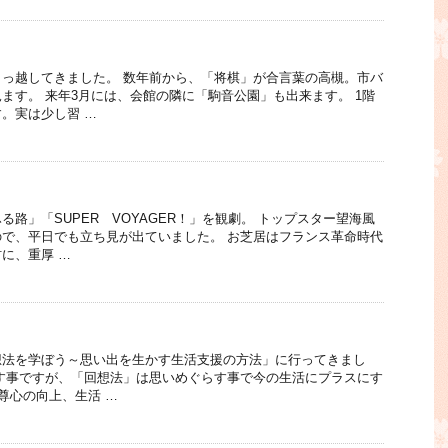
っ越してきました。 数年前から、「将棋」が合言葉の高槻。市バ
ます。 来年3月には、会館の隣に「駒音公園」も出来ます。 1階
。実は少し習 …
路」「SUPER VOYAGER！」を観劇。 トップスター望海風
で、平日でも立ち見が出ていました。 お芝居はフランス革命時代
に、重厚 …
想法を学ぼう～思い出を生かす生活支援の方法」に行ってきまし
す事ですが、「回想法」は思いめぐらす事で今の生活にプラスにす
自尊心の向上、生活 …