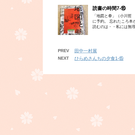
読書の時間7-⑯
「地図と拳」（小川哲 
に予約。 忘れたころ本
読むのは・・私には無理
PREV
田中一村展
NEXT
ひらめさんちの夕食1-⑮