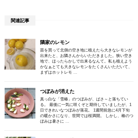
関連記事
隣家のレモン
苗を買って北側の空き地に植えたら大きなレモンが
出来たと、お隣さんからいただきました。狭い空き
地で、ほったらかしで出来るなんて。私も植えよう
かなぁとても大きなレモンをたくさんいただいて、
まずはホットレモ …
つぼみが消えた
真っ白な「雪椿」のつぼみが、ばさ～と落ちてい
る。 最後に一気に咲くぞと期待していましたが、1
日できれいなつぼみが落花。 1週間前急に4月下旬
の暖かさになり、世間では桜満開。 しかし、椿のつ
ぼみは暑さに …