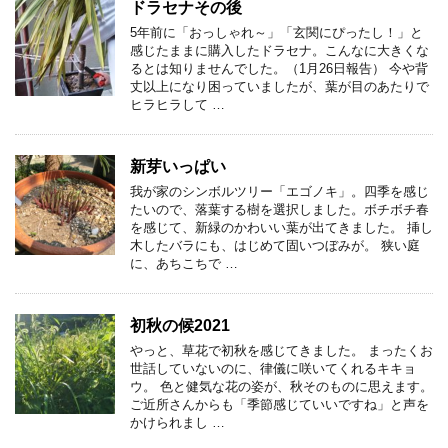
ドラセナその後
5年前に「おっしゃれ～」「玄関にぴったし！」と
感じたままに購入したドラセナ。こんなに大きくな
るとは知りませんでした。（1月26日報告） 今や背
丈以上になり困っていましたが、葉が目のあたりで
ヒラヒラして …
新芽いっぱい
我が家のシンボルツリー「エゴノキ」。四季を感じ
たいので、落葉する樹を選択しました。ボチボチ春
を感じて、新緑のかわいい葉が出てきました。 挿し
木したバラにも、はじめて固いつぼみが。 狭い庭
に、あちこちで …
初秋の候2021
やっと、草花で初秋を感じてきました。 まったくお
世話していないのに、律儀に咲いてくれるキキョ
ウ。 色と健気な花の姿が、秋そのものに思えます。
ご近所さんからも「季節感じていいですね」と声を
かけられまし …