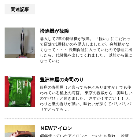
関連記事
掃除機が故障
購入して2年の掃除機が故障。 「軽い」にこだわっ
て店舗で1番軽いのを購入しましたが、突然動かな
くなって・・・ 長期保証に入っていたので修理に出
したら、代替機を出してくれました。 以前から気に
なっていた …
豊洲林屋の寿司のり
銀座の寿司屋（と言っても色々ありますが）でも使
われている極上の海苔。 東京の親戚から「美味しい
のでぜひ」と頂きました。 さすが！すごい！！ ふ
わりと磯の香りが漂い、味わいが深くてパリパリパ
リでとっても …
ＮEWアイロン
40年使っていたアイロンと、ついにお別れ。 冷蔵