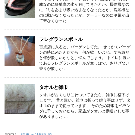
庫なのに冷凍庫の氷が解けてきたとか、掃除機なの
にゴミをあまり吸い込まなくなったとか、洗濯機な
のに動かなくなったとか、クーラーなのに冷気が出
て来なくなった …
フレグランスボトル
百貨店に入ると、バーゲンしてた。 せっかくバーゲ
ンの時に来たんだから、何か欲しいよね。でも急だ
と何が欲しいかなと、悩んでしまう。 トイレに置い
てあるフレグランスボトルが空っぽで、さりげない
香りが欲しか …
タオルと雑巾
タオルが古くなりごわついてきたら、雑巾に格下げ
します。 昔と違い、雑巾は折って縫う事はせず、タ
オルのままで使っています。 そのため雑巾をベラン
ダに干しておいたら、家族がタオルと勘違いした事
がありました …
PREV