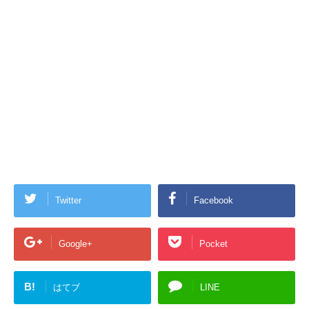
Twitter
Facebook
Google+
Pocket
B!
はてブ
LINE