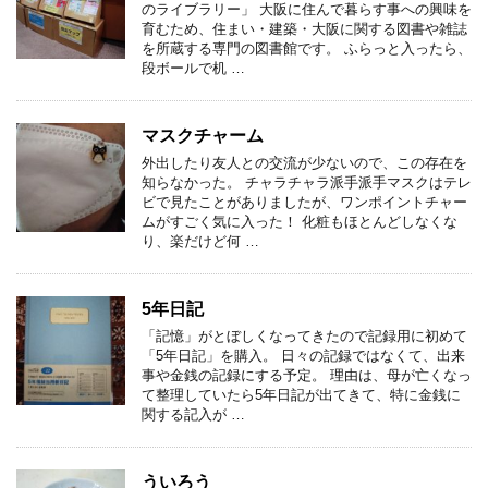
のライブラリー」 大阪に住んで暮らす事への興味を
育むため、住まい・建築・大阪に関する図書や雑誌
を所蔵する専門の図書館です。 ふらっと入ったら、
段ボールで机 …
マスクチャーム
外出したり友人との交流が少ないので、この存在を
知らなかった。 チャラチャラ派手派手マスクはテレ
ビで見たことがありましたが、ワンポイントチャー
ムがすごく気に入った！ 化粧もほとんどしなくな
り、楽だけど何 …
5年日記
「記憶」がとぼしくなってきたので記録用に初めて
「5年日記」を購入。 日々の記録ではなくて、出来
事や金銭の記録にする予定。 理由は、母が亡くなっ
て整理していたら5年日記が出てきて、特に金銭に
関する記入が …
ういろう