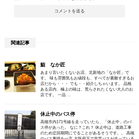
関連記事
鮨 なか匠
あまり言いたくないお店、北新地の「なか匠」で
す。 味も雰囲気もお値段も、すべてが素敵すぎるお
店だから・・・ でも・・紹介しちゃいます。 品格
ある店内、極上の味は、荒らされたくない大人のお
店です。 一品 …
休止中のバス停
高槻市内171号線を走っていたら、「休止中」のバ
ス停があった。 なに？これ？ 休止中は、道路工事
のため迂回期間にでることがあるそうです。。 高槻
のバス事情を一言 大阪府下で市営バスが走っている