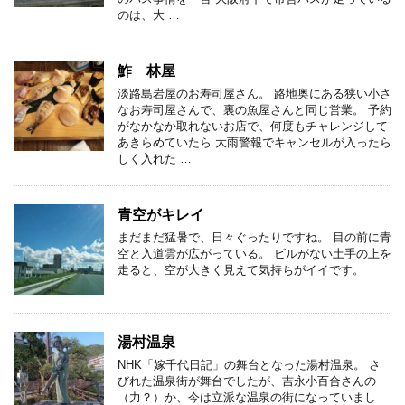
のは、大 …
鮓 林屋
淡路島岩屋のお寿司屋さん。 路地奥にある狭い小さ
なお寿司屋さんで、裏の魚屋さんと同じ営業。 予約
がなかなか取れないお店で、何度もチャレンジして
あきらめていたら 大雨警報でキャンセルが入ったら
しく入れた …
青空がキレイ
まだまだ猛暑で、日々ぐったりですね。 目の前に青
空と入道雲が広がっている。 ビルがない土手の上を
走ると、空が大きく見えて気持ちがイイです。
湯村温泉
NHK「嫁千代日記」の舞台となった湯村温泉。 さ
びれた温泉街が舞台でしたが、吉永小百合さんの
（力？）か、今は立派な温泉の街になっていまし