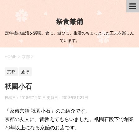
祭食兼備
定年後の生活を満喫。食に、遊びに、生活のちょっとした工夫を楽しん
でいます。
HOME
>
京都
>
京都
旅行
祇園小石
投稿日：2018年7月31日 更新日：
2018年8月21日
「家傳京飴 祇園小石」のご紹介です。
京都の友人に、昔教えてもらいました。祇園石段下で創業
70年以上になる京飴のお店です。