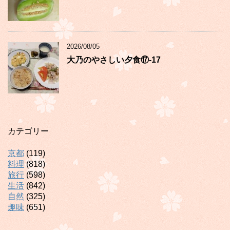
2026/08/05
大乃のやさしい夕食⑰-17
カテゴリー
京都
(119)
料理
(818)
旅行
(598)
生活
(842)
自然
(325)
趣味
(651)