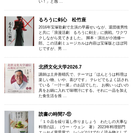
い！」と感 …
るろうに剣心 松竹座
2016年宝塚歌劇で主演の早霧せいなが、退団後男性
と共に「浪漫活劇 るろうに剣士」に挑戦。ワクワ
クしながら見てきました。 脚本・演出が小池修一
郎。この活劇ミュージカルは内容は宝塚版とほぼ同
じですが、男 …
北摂文化大学2026.7
講師は土井善晴氏で、テーマは「ほんとうは料理は
楽しい物、いや、喜びです」 テレビでもよく話され
ている「一汁一菜」のお話でした。 お椀いっぱいの
具をお鍋に入れて味噌汁にする。それに一品を加え
た食生活を推 …
読書の時間7-⑪
「１０品を繰り返し作りましょう わたしの大事な
料理の話」（ウー・ウェン 著） 2023年料理部門
エッセイ賞受賞で、レシピだけでなく読み物として