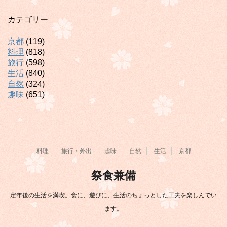
カテゴリー
京都
(119)
料理
(818)
旅行
(598)
生活
(840)
自然
(324)
趣味
(651)
料理
旅行・外出
趣味
自然
生活
京都
祭食兼備
定年後の生活を満喫。食に、遊びに、生活のちょっとした工夫を楽しんでい
ます。