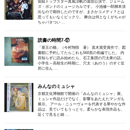
宙組トップスター真風涼帆の退団公演で、ジェーム
ズ・ボンドのミュージカルです。 小池修一郎脚本演
出なので期待したのですが、まさかコメディ？とは
思ってもいなくビックリ。 舞台は何となくがちゃが
ちゃバタつい …
読書の時間7-⑰
「塞王の楯」（今村翔悟 著） 直木賞受賞作で、図
書館に予約してたらこれも560頁の長編でした。 内
容知らずに読み始めたら、石工集団の穴太衆の話。
小学生～高校生の時期に、穴太（あのう）のすぐ近
所に住ん …
みんなのミュシャ
京都文化博物館で開催の「みんなのミュシャ」展。
ミュシャ作品だけでなく、影響をあたえたマンガも
展示。 アール・ニューヴォーを代表する華やかな作
品は、見ていてもうっとり。柔らかな表現作品も、
近くで見ると細 …