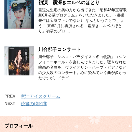
初演 霧深きエルベのほとり
書道先生宅の奥の方から出てきた「昭和48年宝塚歌
劇6月公演プログラム」をいただきました。（書道
先生は宝塚ファンでない） なんということでしょ
う！ 来年1月に再演される「霧深きエルベのほと
り」初演のプロ …
川合郁子コンサート
川合郁子「シネマ・パラダイス～名曲物語」（シン
フォニーホール）を楽しんできました。聴きなれた
映画の名曲を、ヴァイオリン・ハーブ・ピアノなど
の少人数のコンサート。心に染みていく曲が多かっ
たですが、ドラゴ …
PREV
煮汁アイスクリーム
NEXT
読書の時間⑨
プロフィール