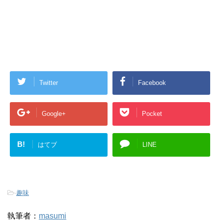
Twitter
Facebook
Google+
Pocket
B!
はてブ
LINE
-
趣味
執筆者：
masumi