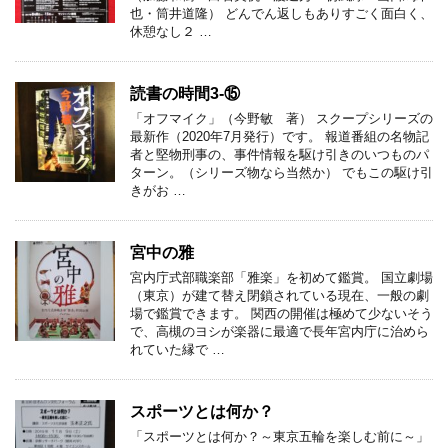
也・筒井道隆） どんでん返しもありすごく面白く、
休憩なし２ …
読書の時間3-⑮
「オフマイク」（今野敏 著） スクープシリーズの
最新作（2020年7月発行）です。 報道番組の名物記
者と堅物刑事の、事件情報を駆け引きのいつものパ
ターン。（シリーズ物なら当然か） でもこの駆け引
きがお …
宮中の雅
宮内庁式部職楽部「雅楽」を初めて鑑賞。 国立劇場
（東京）が建て替え閉鎖されている現在、一般の劇
場で鑑賞できます。 関西の開催は極めて少ないそう
で、高槻のヨシが楽器に最適で長年宮内庁に治めら
れていた縁で …
スポーツとは何か？
「スポーツとは何か？～東京五輪を楽しむ前に～」