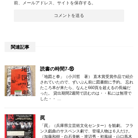
前、メールアドレス、サイトを保存する。
関連記事
読書の時間7-⑯
「地図と拳」（小川哲 著） 直木賞受賞作品で紹介
されていたので、ずいぶん前に図書館に予約。 忘れ
たころ本が来たら、なんと660頁を超えるの長編だ
った。 貸出期間2週間で読むのは・・私には無理で
した・・ …
罠
「罠」（兵庫県立芸術文化センター）を観劇。 フラ
ンス戯曲のサスペンス劇で、登場人物は６人だけ。
（加藤和樹・白石美帆・渡辺秀・初風緑・山口馬木