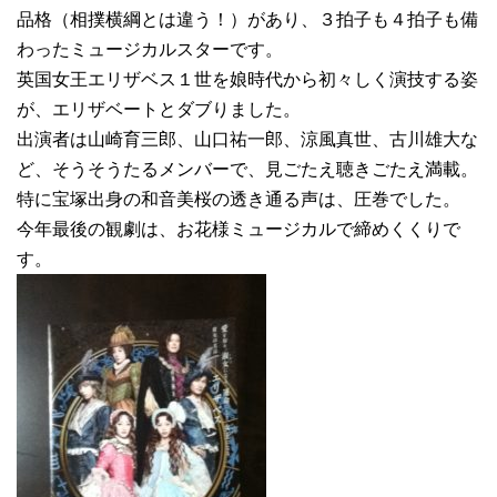
品格（相撲横綱とは違う！）があり、３拍子も４拍子も備
わったミュージカルスターです。
英国女王エリザベス１世を娘時代から初々しく演技する姿
が、エリザベートとダブりました。
出演者は山崎育三郎、山口祐一郎、涼風真世、古川雄大な
ど、そうそうたるメンバーで、見ごたえ聴きごたえ満載。
特に宝塚出身の和音美桜の透き通る声は、圧巻でした。
今年最後の観劇は、お花様ミュージカルで締めくくりで
す。