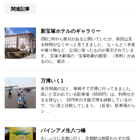
関連記事
新宝塚ホテルのギャラリー
2階に何やら展示があると聞いていたが、前回は見
る時間がなくやっと見てきました。 な～んと！衣装
や被り物など、公演に使ったものが展示されていま
す。 宝塚大劇場の「宝塚歌劇の殿堂」（有料）があ
るのに、展示 …
万博いく1
来月99歳の父と、車椅子で万博に行ってきました。
高いと言われている駐車場（6500円）は、利用せざ
るを得ない。 1970年の大阪万博を経験しているの
で、つい昔と比較してしまう。（反省） 駐車場から
シ …
パインアメ生八つ橋
久しぶりに京都に行く。京都駅は相変わらずの混