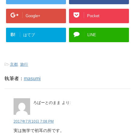
Google+
Pocket
B!
はてブ
LINE
-
京都
,
旅行
執筆者：
masumi
ろばーとのまま
より:
2017年7月10日 7:08 PM
実は無学で初耳の所です。