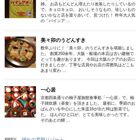
雑。 お店もどんどん増えたり改装したりしているの
で、キョロキョロ。 おいしそうなもの、珍しいもの
ないかなと店を渡り歩いて、見つけた！ 昨年大人気
の「パインア …
美々卯のうどんすき
数年ぶりに！「美々卯」のうどんすきを堪能しまし
た。 創業250余年、大阪・船場の本店は古い建物で
とっても趣があります。 今回は大阪ルクアのお店に
行きましたが、丁寧な店員やお店の雰囲気はどこも
あまり変わ …
一心居
京都四条通りの柚子屋旅館食事処「一心居」で、柚
子雑炊膳（昼食）を頂きました。 最初に、季節のお
ばんざいを中心にした朱盃16が出た時は歓喜でし
た。 ほんのひと口が、とても美味しかったです。
そのあとの鰻 …
PREV
憧れの星野リゾート